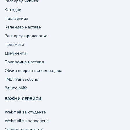
Распоред испита
Катедре
Наставници
Календар наставе
Распоред предавања
Предмети
Документи
Припремна настава
Обука енергетских менаџера
FME Transactions
Зашто МФ?
ВАЖНИ СЕРВИСИ
Webmail за студенте
Webmail за запослене
Сервис за студенте