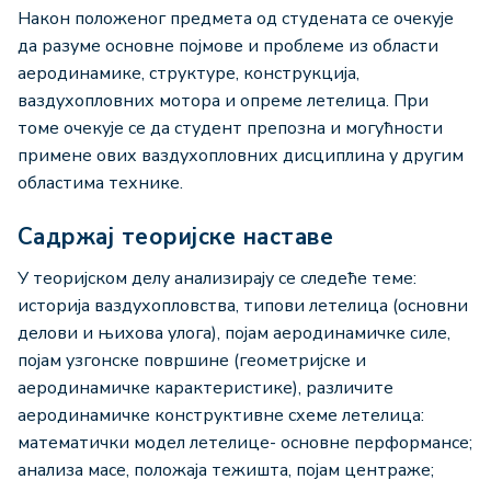
Након положеног предмета од студената се очекује
да разуме основне појмове и проблеме из области
аеродинамике, структуре, конструкција,
ваздухопловних мотора и опреме летелица. При
томе очекује се да студент препозна и могућности
примене ових ваздухопловних дисциплина у другим
областима технике.
Садржај теоријске наставе
У теоријском делу анализирају се следеће теме:
историја ваздухопловства, типови летелица (основни
делови и њихова улога), појам аеродинамичке силе,
појам узгонске површине (геометријске и
аеродинамичке карактеристике), различите
аеродинамичке конструктивне схеме летелица:
математички модел летелице- основне перформансе;
анализа масе, положаја тежишта, појам центраже;