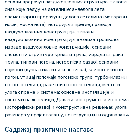
основи прорачун ваздухопловних структура; типови
сила које делују на летелице; анвелопа лета,
елементарни прорачуни делова летелица (моторски
носач, носна нога); историјски преглед развоја
ваздухопловних конструкција; типови
ваздухопловних конструкција; анализа трошкова
израде ваздухопловне конструкције; основни
елементи стриктуре крила и трупа; израда штрака
трупа; типови погона, историјски развој, основни
појмови (вучна сила и сила потиска); клипно-елисни
погон, утицај положаја погонске групе, турбо-млазни
погон летелица, ракетни погон летелица; место и
улога опреме и система; основне инсталације и
системи на летелици; Давачи, инструменти и опрема
(историјиски развој и конструктивна решења); улога
рачунара у пројектовању, конструкцији и одржавању.
Садржај практичне наставе