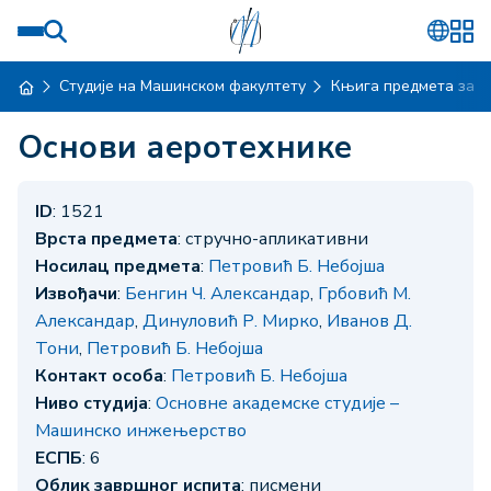
Студије на Машинском факултету
Књига предмета за ш
Основи аеротехнике
ID
: 1521
Врста предмета
: стручно-апликативни
Носилац предмета
:
Петровић Б. Небојша
Извођачи
:
Бенгин Ч. Александар
,
Грбовић М.
Александар
,
Динуловић Р. Мирко
,
Иванов Д.
Тони
,
Петровић Б. Небојша
Контакт особа
:
Петровић Б. Небојша
Ниво студија
:
Основне академске студије –
Машинско инжењерство
ЕСПБ
: 6
Облик завршног испита
: писмени