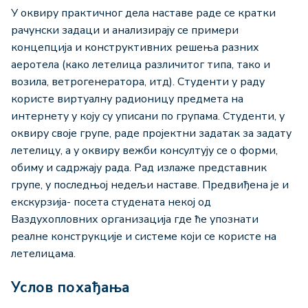
У оквиру практичног дела наставе раде се кратки
рачунски задаци и анализирају се примери
концепција и конструктивних решења разних
аеротела (како летелица различитог типа, тако и
возила, ветрогенератора, итд). Студенти у раду
користе виртуалну радионицу предмета на
интернету у коју су уписани по групама. Студенти, у
оквиру своје групе, раде пројектни задатак за задату
летелицу, а у оквиру вежби консултују се о форми,
обиму и садржају рада. Рад излаже представник
групе, у последњој недељи наставе. Предвиђена је и
екскурзија- посета студената некој од
Ваздухопловних организација где ће упознати
реалне конструкције и системе који се користе на
летелицама.
Услов похађања