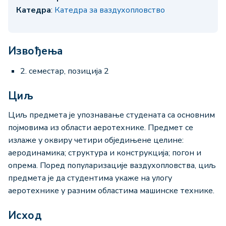
Катедра
:
Катедра за ваздухопловство
Извођења
2. семестар, позиција 2
Циљ
Циљ предмета је упознавање студената са основним
појмовима из области аеротехнике. Предмет се
излаже у оквиру четири обједињене целине:
аеродинамика; структура и конструкција; погон и
опрема. Поред популаризације ваздухопловства, циљ
предмета је да студентима укаже на улогу
аеротехнике у разним областима машинске технике.
Исход