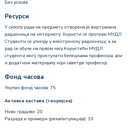
Без услова
Ресурси
У склопу рада на предмету отворена је виртуалана
радионица на интернету. Користи се програм МУДЛ.
Студенти се уписују у електронску радионицу, а за
рад се обуче на првом часу.Користећи МУДЛ
студенти могу приступати белешкама професора, али
и додатном материјалу који саветује професор.
Фонд часова
Укупан фонд часова: 75
Активна настава (теоријска)
Ново градиво: 20
Разрада и примери (рекапитулација): 10