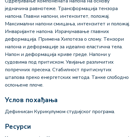
Одређивање компонената напона на основу
једначина равнотеже. Трансформација тензора
напона. Главни напони, интензитет, положај.
Максимални напони смицања, интензитет и положај.
Инваријанте напона. Израчунавање главних
деформација. Примена Хипотеза о слому. Тензори
напона и деформације за идеално еластична тела.
Напон и деформација криве греде. Напони у
судовима под притиском. Увијање различитих
попречних пресека. Стабилност притиснутих
штапова преко енергетских метода. Танке слободно
ослоњене плоче.
Услов похађања
Дефинисан Курикулумом студијског програма.
Ресурси