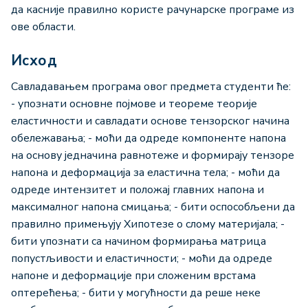
да касније правилно користе рачунарске програме из
ове области.
Исход
Савладавањем програма овог предмета студенти ће:
- упознати основне појмове и теореме теорије
еластичности и савладати основе тензорског начина
обележавања; - моћи да одреде компоненте напона
на основу једначина равнотеже и формирају тензоре
напона и деформација за еластична тела; - моћи да
одреде интензитет и положај главних напона и
максималног напона смицања; - бити оспособљени да
правилно примењују Хипотезе о слому материјала; -
бити упознати са начином формирања матрица
попустљивости и еластичности; - моћи да одреде
напоне и деформације при сложеним врстама
оптерећења; - бити у могућности да реше неке