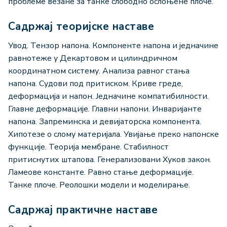
проблеме везане за танке слободно ослоњене плоче.
Садржај теоријске наставе
Увод. Тензор напона. Компоненте напона и једначине
равнотеже у Декартовом и цилиндричном
координатном систему. Анализа равног стања
напона. Судови под притиском. Криве греде,
деформација и напон. Једначине компатибилности.
Главне деформације. Главни напони. Инваријанте
напона. Запреминска и девијаторска компонента.
Хипотезе о слому материјала. Увијање преко напонске
функције. Теорија мембране. Стабилност
притиснутих штапова. Генерализовани Хуков закон.
Ламеове константе. Равно стање деформације.
Танке плоче. Реолошки модели и моделирање.
Садржај практичне наставе