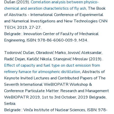
Dušan (2019).
Correlation analysis between physico-
chemical and aeration characteristics of fly ash
, The Book
of Abstracts - International Conference of Experimental
and Numerical Investigations and New Technologies CNN
TECH, 2019, 27-27.
Belgrade : Innovation Center of Faculty of Mechanical
Engineering, ISBN: 978-86-6060-009-9, M34.
Todorović Dušan, Obradović Marko, Jovović Aleksandar,
Radić Dejan, Karličić Nikola, Stanojević Miroslav (2019).
Effect of capacity and fuel type on dust emission from
refinery furnace for atmospheric distillation
, Abstracts of
Keynote Invited Lectures and Contributed Papers of The
Seventh International WeBIOPATR Workshop &
Conference Particulate Matter: Research and Management
WeBIOPATR 2019, 1st to 3rd October, 2019 Belgrade,
Serbia.
Belgrade : Vinča Institute of Nuclear Sciences, ISBN: 978-