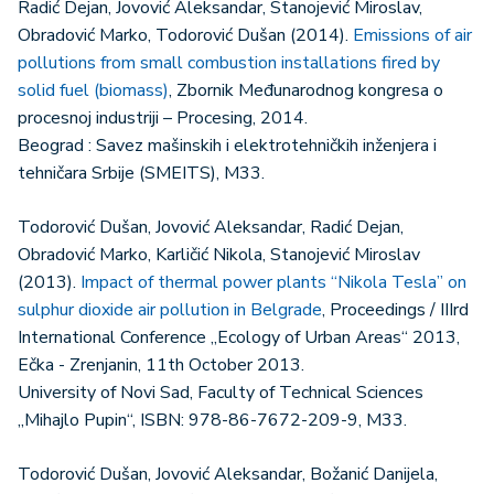
Radić Dejan, Jovović Aleksandar, Stanojević Miroslav,
Obradović Marko, Todorović Dušan (2014).
Emissions of air
pollutions from small combustion installations fired by
solid fuel (biomass)
, Zbornik Međunarodnog kongresa o
procesnoj industriji – Procesing, 2014.
Beograd : Savez mašinskih i elektrotehničkih inženjera i
tehničara Srbije (SMEITS), M33.
Todorović Dušan, Jovović Aleksandar, Radić Dejan,
Obradović Marko, Karličić Nikola, Stanojević Miroslav
(2013).
Impact of thermal power plants “Nikola Tesla” on
sulphur dioxide air pollution in Belgrade
, Proceedings / IIIrd
International Conference „Ecology of Urban Areas“ 2013,
Ečka - Zrenjanin, 11th October 2013.
University of Novi Sad, Faculty of Technical Sciences
„Mihajlo Pupin“, ISBN: 978-86-7672-209-9, M33.
Todorović Dušan, Jovović Aleksandar, Božanić Danijela,