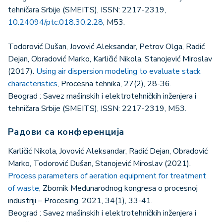
tehničara Srbije (SMEITS), ISSN: 2217-2319,
10.24094/ptc.018.30.2.28
, M53.
Todorović Dušan, Jovović Aleksandar, Petrov Olga, Radić
Dejan, Obradović Marko, Karličić Nikola, Stanojević Miroslav
(2017).
Using air dispersion modeling to evaluate stack
characteristics
, Procesna tehnika, 27(2), 28-36.
Beograd : Savez mašinskih i elektrotehničkih inženjera i
tehničara Srbije (SMEITS), ISSN: 2217-2319, M53.
Радови са конференција
Karličić Nikola, Jovović Aleksandar, Radić Dejan, Obradović
Marko, Todorović Dušan, Stanojević Miroslav (2021).
Process parameters of aeration equipment for treatment
of waste
, Zbornik Međunarodnog kongresa o procesnoj
industriji – Procesing, 2021, 34(1), 33-41.
Beograd : Savez mašinskih i elektrotehničkih inženjera i