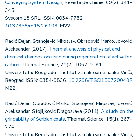
Conveying System Design
, Revista de Chimie, 69(2), 341-
345.
Syscom 18 SRL, ISSN: 0034-7752,
10.37358/rc.18.2.6103
, M22.
Radić Dejan, Stanojević Miroslav, Obradović Marko, Jovović
Aleksandar (2017).
Thermal analysis of physical and
chemical changes occuring during regeneration of activated
carbon
, Thermal Science, 21(2), 1067-1081.
Univerzitet u Beogradu - Institut za nuklearne nauke Vinča,
Beograd, ISSN: 0354-9836,
10.2298/TSCI150720048R
,
M22.
Radić Dejan, Obradović Marko, Stanojević Miroslav, Jovović
Aleksandar, Stojiljković Dragoslava (2011).
A study on the
grindability of Serbian coals
, Thermal Science, 15(1), 267-
274.
Univerzitet u Beogradu - Institut za nuklearne nauke Vinča,