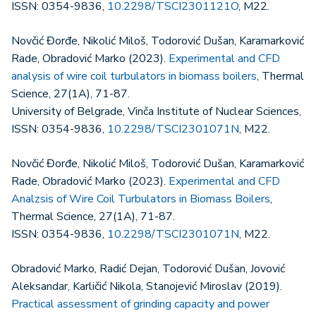
ISSN: 0354-9836,
10.2298/TSCI2301121O
, M22.
Novčić Đorđe, Nikolić Miloš, Todorović Dušan, Karamarković
Rade, Obradović Marko (2023).
Experimental and CFD
analysis of wire coil turbulators in biomass boilers
, Thermal
Science, 27(1A), 71-87.
University of Belgrade, Vinča Institute of Nuclear Sciences,
ISSN: 0354-9836,
10.2298/TSCI2301071N
, M22.
Novčić Đorđe, Nikolić Miloš, Todorović Dušan, Karamarković
Rade, Obradović Marko (2023).
Experimental and CFD
Analzsis of Wire Coil Turbulators in Biomass Boilers
,
Thermal Science, 27(1A), 71-87.
ISSN: 0354-9836,
10.2298/TSCI2301071N
, M22.
Obradović Marko, Radić Dejan, Todorović Dušan, Jovović
Aleksandar, Karličić Nikola, Stanojević Miroslav (2019).
Practical assessment of grinding capacity and power