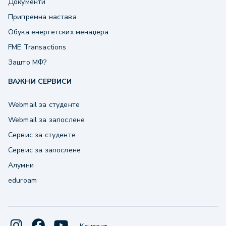
Документи
Припремна настава
Обука енергетских менаџера
FME Transactions
Зашто МФ?
ВАЖНИ СЕРВИСИ
Webmail за студенте
Webmail за запослене
Сервис за студенте
Сервис за запослене
Алумни
eduroam
·
Контакт