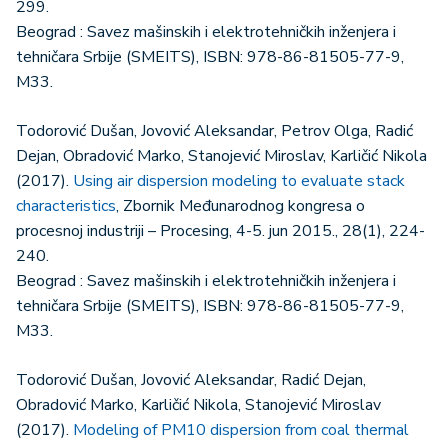
299.
Beograd : Savez mašinskih i elektrotehničkih inženjera i
tehničara Srbije (SMEITS), ISBN: 978-86-81505-77-9,
M33.
Todorović Dušan, Jovović Aleksandar, Petrov Olga, Radić
Dejan, Obradović Marko, Stanojević Miroslav, Karličić Nikola
(2017).
Using air dispersion modeling to evaluate stack
characteristics
, Zbornik Međunarodnog kongresa o
procesnoj industriji – Procesing, 4-5. jun 2015., 28(1), 224-
240.
Beograd : Savez mašinskih i elektrotehničkih inženjera i
tehničara Srbije (SMEITS), ISBN: 978-86-81505-77-9,
M33.
Todorović Dušan, Jovović Aleksandar, Radić Dejan,
Obradović Marko, Karličić Nikola, Stanojević Miroslav
(2017).
Modeling of PM10 dispersion from coal thermal