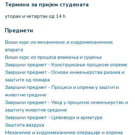
Термини за пријем студената
уторак и четвртак од 14 h
Предмети
Виши курс из механичких и хидромеханичких
апарата
Виши курс из процеса влажења и сушења
Завршни предмет - Конструисање процесне опреме
Завршни предмет - Основи инжењерства ризика и
заштите од пожара
Завршни предмет - Процеси и опрема у заштити
животне средине
Завршни предмет - Увод у процесно инжењерство и
заштиту животне средине
Завршни предмет - Цевоводи и арматура
Заштита ваздуха
Механичке и хидромеханичке операције и опрема