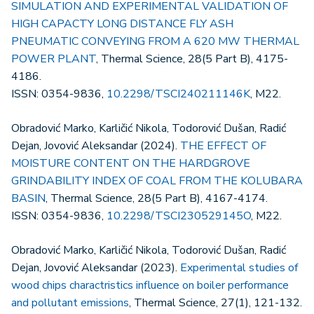
SIMULATION AND EXPERIMENTAL VALIDATION OF
HIGH CAPACTY LONG DISTANCE FLY ASH
PNEUMATIC CONVEYING FROM A 620 MW THERMAL
POWER PLANT
, Thermal Science, 28(5 Part B), 4175-
4186.
ISSN: 0354-9836,
10.2298/TSCI240211146K
, M22.
Obradović Marko, Karličić Nikola, Todorović Dušan, Radić
Dejan, Jovović Aleksandar (2024).
THE EFFECT OF
MOISTURE CONTENT ON THE HARDGROVE
GRINDABILITY INDEX OF COAL FROM THE KOLUBARA
BASIN
, Thermal Science, 28(5 Part B), 4167-4174.
ISSN: 0354-9836,
10.2298/TSCI230529145O
, M22.
Obradović Marko, Karličić Nikola, Todorović Dušan, Radić
Dejan, Jovović Aleksandar (2023).
Experimental studies of
wood chips charactristics influence on boiler performance
and pollutant emissions
, Thermal Science, 27(1), 121-132.