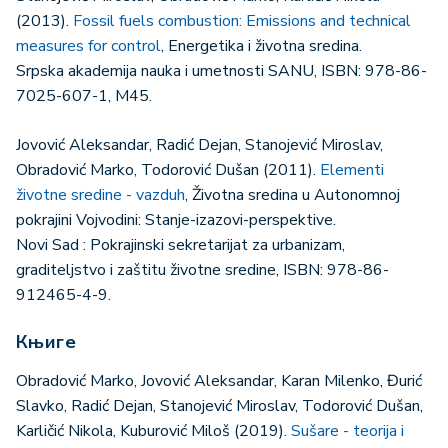
(2013).
Fossil fuels combustion: Emissions and technical
measures for control
, Energetika i životna sredina.
Srpska akademija nauka i umetnosti SANU, ISBN: 978-86-
7025-607-1, M45.
Jovović Aleksandar, Radić Dejan, Stanojević Miroslav,
Obradović Marko, Todorović Dušan (2011).
Elementi
životne sredine - vazduh
, Životna sredina u Autonomnoj
pokrajini Vojvodini: Stanje-izazovi-perspektive.
Novi Sad : Pokrajinski sekretarijat za urbanizam,
graditeljstvo i zaštitu životne sredine, ISBN: 978-86-
912465-4-9.
Књиге
Obradović Marko, Jovović Aleksandar, Karan Milenko, Đurić
Slavko, Radić Dejan, Stanojević Miroslav, Todorović Dušan,
Karličić Nikola, Kuburović Miloš (2019).
Sušare - teorija i