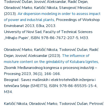
Todorović Dušan, Jovović Aleksandar, Radić Dejan,
Obradović Marko, Karličić Nikola, Stanojević Miroslav
(2013).
Air dispersion modeling in order to assess impact
of power and industrial plants
, Proceedings of Workshop
Envirobanat 2013, Ečka, 2013.
University of Novi Sad, Faculty of Technical Sciences
„Mihajlo Pupin“, ISBN: 978-86-7672-207-5, M33.
Obradović Marko, Karličić Nikola, Todorović Dušan, Radić
Dejan, Jovović Aleksandar (2023).
The influence of
moisture content on the grindability of Kolubara lignites
,
Zbornik Međunarodnog kongresa o procesnoj industriji –
Procesing 2023, 36(1), 166-166.
Beograd : Savez mašinskih i elektrotehničkih inženjera i
tehničara Srbije (SMEITS), ISBN: 978-86-85535-15-4,
M34.
Karličić Nikola, Obradović Marko, Todorović Dušan, Petrović