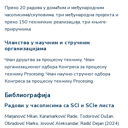
Преко 20 радова у домаћим и међународним
часописима/скуповима, три међународна пројекта и
преко 150 техничких реализација, три књиге-
приручника
Чланства у научним и стручним
организацијама
Члан друштва за процесну технику. Члан
организационог одбора Конгреса за процесну
технику Procesing. Члан научно-стручног одбора
Конгреса за процесну технику Procesing.
Библиографија
Радови у часописима са SCI и SCIe листа
Marjanović Milan, Karamarković Rade, Todorović Dušan,
Obradović Marko, Jovović Aleksandar, Radić Dejan (2024).