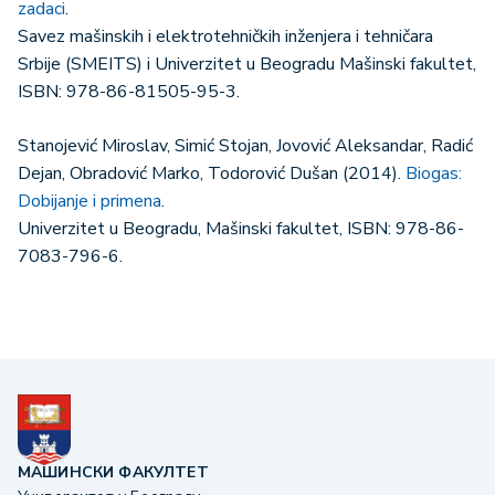
zadaci
.
Savez mašinskih i elektrotehničkih inženjera i tehničara
Srbije (SMEITS) i Univerzitet u Beogradu Mašinski fakultet,
ISBN: 978-86-81505-95-3.
Stanojević Miroslav, Simić Stojan, Jovović Aleksandar, Radić
Dejan, Obradović Marko, Todorović Dušan (2014).
Biogas:
Dobijanje i primena
.
Univerzitet u Beogradu, Mašinski fakultet, ISBN: 978-86-
7083-796-6.
МАШИНСКИ ФАКУЛТЕТ