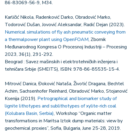
86-83069-56-9, M34.
Karličić Nikola, Radenković Darko, Obradović Marko,
Todorović Dušan, Jovović Aleksandar, Radić Dejan (2023).
Numerical simulations of fly ash pneumatic conveying from
a thermalpower plant using OpenFOAM
, Zbornik
Međunarodnog Kongresa O Procesnoj Industriji – Procesing
2023, 36(1), 291-292.
Beograd : Savez mašinskih i elektrotehničkih inženjera i
tehničara Srbije (SMEITS), ISBN: 978-86-85535-15-4.
Mitrović Danica, Đoković Nataša, Životić Dragana, Bechtel
Achim, Sachsenhofer Reinhard, Obradović Marko, Stojanović
Ksenija (2019).
Petrographical and biomarker study of
lignite lithotypes and sublithotypes of xylite-rich coal
(Kolubara Basin, Serbia)
, Workshop “Organic matter
transformations in Maritsa Iztok dump materials: view by
geochemical proxies”, Sofia, Bulgaria, June 25-28, 2019.