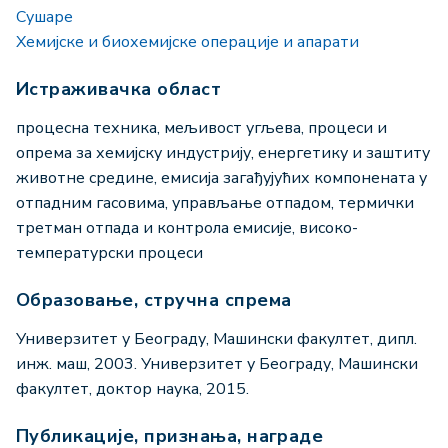
Сушаре
Хемијске и биохемијске операције и апарати
Истраживачка област
процесна техника, мељивост угљева, процеси и
опрема за хемијску индустрију, енергетику и заштиту
животне средине, емисија загађујућих компонената у
отпадним гасовима, управљање отпадом, термички
третман отпада и контрола емисије, високо-
температурски процеси
Образовање, стручна спрема
Универзитет у Београду, Машински факултет, дипл.
инж. маш, 2003. Универзитет у Београду, Машински
факултет, доктор наука, 2015.
Публикације, признања, награде