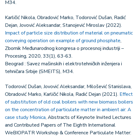
M34.
Karličić Nikola, Obradović Marko, Todorović Dušan, Radić
Dejan, Jovović Aleksandar, Stanojević Miroslav (2022).
Impact of particle size distribution of material on pneumatic
conveying operation on example of ground phosphate
,
Zbornik Međunarodnog kongresa o procesnoj industriji –
Procesing, 2020, 33(1), 63-63.
Beograd : Savez mašinskih i elektrotehničkih inženjera i
tehničara Srbije (SMEITS), M34.
Todorović Dušan, Jovović Aleksandar, Milošević Stanislava,
Obradović Marko, Karličić Nikola, Radić Dejan (2021).
Effect
of substitution of old coal boilers with new biomass boilers
on the concentration of particulate matter in ambient air: A
case study Mionica
, Abstracts of Keynote Invited Lectures
and Contributed Papers of The Eighth International
WeBIOPATR Workshop & Conference Particulate Matter: