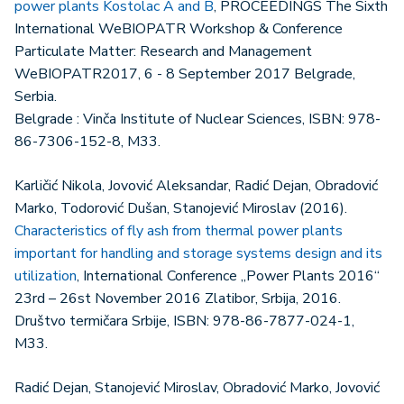
power plants Kostolac A and B
, PROCEEDINGS The Sixth
International WeBIOPATR Workshop & Conference
Particulate Matter: Research and Management
WeBIOPATR2017, 6 - 8 September 2017 Belgrade,
Serbia.
Belgrade : Vinča Institute of Nuclear Sciences, ISBN: 978-
86-7306-152-8, M33.
Karličić Nikola, Jovović Aleksandar, Radić Dejan, Obradović
Marko, Todorović Dušan, Stanojević Miroslav (2016).
Characteristics of fly ash from thermal power plants
important for handling and storage systems design and its
utilization
, International Conference „Power Plants 2016“
23rd – 26st November 2016 Zlatibor, Srbija, 2016.
Društvo termičara Srbije, ISBN: 978-86-7877-024-1,
M33.
Radić Dejan, Stanojević Miroslav, Obradović Marko, Jovović