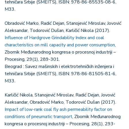
tehničara Srbije (SMEITS), ISBN: 978-86-85535-08-6,
M33.
Obradović Marko, Radić Dejan, Stanojević Miroslav, Jovović
Aleksandar, Todorović Dušan, Karličić Nikola (2017).
Influence of Hardgrove Grindability Index and coal
characteristics on mill capacity and power consumption
,
Zbornik Međunarodnog kongresa o procesnoj industriji –
Procesing, 29(1), 289-301.
Beograd : Savez mašinskih i elektrotehničkih inženjera i
tehničara Srbije (SMEITS), ISBN: 978-86-81505-81-6,
M33.
Karličić Nikola, Stanojević Miroslav, Radić Dejan, Jovović
Aleksandar, Obradović Marko, Todorović Dušan (2017).
Impact of low-rank coal fly ash permeability factor on
conditions of pneumatic transport
, Zbornik Međunarodnog
kongresa o procesnoj industriji – Procesing, 28(1), 293-