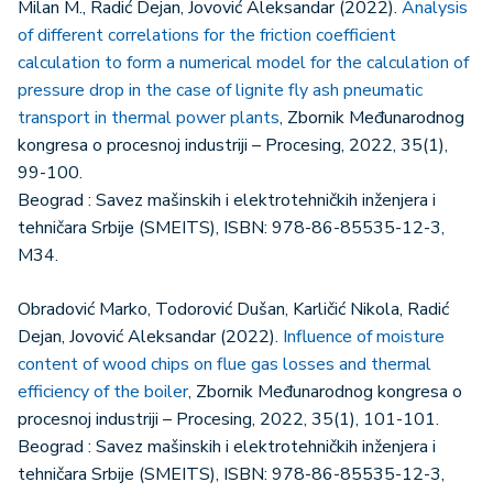
Milan М., Radić Dejan, Jovović Aleksandar (2022).
Analysis
of different correlations for the friction coefficient
calculation to form a numerical model for the calculation of
pressure drop in the case of lignite fly ash pneumatic
transport in thermal power plants
, Zbornik Međunarodnog
kongresa o procesnoj industriji – Procesing, 2022, 35(1),
99-100.
Beograd : Savez mašinskih i elektrotehničkih inženjera i
tehničara Srbije (SMEITS), ISBN: 978-86-85535-12-3,
M34.
Obradović Marko, Todorović Dušan, Karličić Nikola, Radić
Dejan, Jovović Aleksandar (2022).
Influence of moisture
content of wood chips on flue gas losses and thermal
efficiency of the boiler
, Zbornik Međunarodnog kongresa o
procesnoj industriji – Procesing, 2022, 35(1), 101-101.
Beograd : Savez mašinskih i elektrotehničkih inženjera i
tehničara Srbije (SMEITS), ISBN: 978-86-85535-12-3,