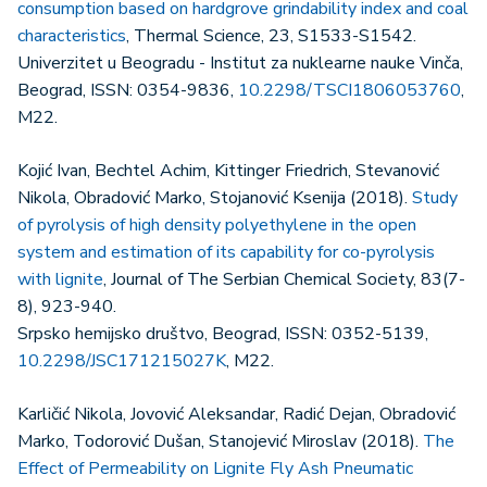
consumption based on hardgrove grindability index and coal
characteristics
, Thermal Science, 23, S1533-S1542.
Univerzitet u Beogradu - Institut za nuklearne nauke Vinča,
Beograd, ISSN: 0354-9836,
10.2298/TSCI1806053760
,
M22.
Kojić Ivan, Bechtel Achim, Kittinger Friedrich, Stevanović
Nikola, Obradović Marko, Stojanović Ksenija (2018).
Study
of pyrolysis of high density polyethylene in the open
system and estimation of its capability for co-pyrolysis
with lignite
, Journal of The Serbian Chemical Society, 83(7-
8), 923-940.
Srpsko hemijsko društvo, Beograd, ISSN: 0352-5139,
10.2298/JSC171215027K
, M22.
Karličić Nikola, Jovović Aleksandar, Radić Dejan, Obradović
Marko, Todorović Dušan, Stanojević Miroslav (2018).
The
Effect of Permeability on Lignite Fly Ash Pneumatic