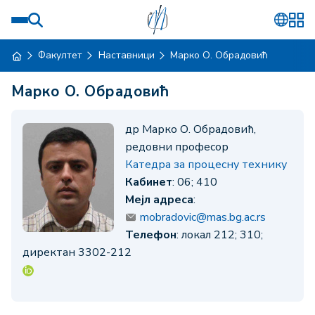
Факултет
Наставници
Марко О. Обрадовић
Марко О. Обрадовић
др Марко О. Обрадовић,
редовни професор
Катедра за процесну технику
Кабинет
: 06; 410
Мејл адреса
:
mobradovic@mas.bg.ac.rs
Телефон
: локал 212; 310;
директан 3302-212