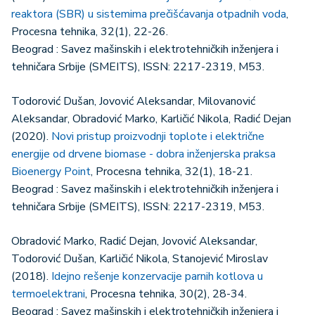
reaktora (SBR) u sistemima prečišćavanja otpadnih voda
,
Procesna tehnika, 32(1), 22-26.
Beograd : Savez mašinskih i elektrotehničkih inženjera i
tehničara Srbije (SMEITS), ISSN: 2217-2319, M53.
Todorović Dušan, Jovović Aleksandar, Milovanović
Aleksandar, Obradović Marko, Karličić Nikola, Radić Dejan
(2020).
Novi pristup proizvodnji toplote i električne
energije od drvene biomase - dobra inženjerska praksa
Bioenergy Point
, Procesna tehnika, 32(1), 18-21.
Beograd : Savez mašinskih i elektrotehničkih inženjera i
tehničara Srbije (SMEITS), ISSN: 2217-2319, M53.
Obradović Marko, Radić Dejan, Jovović Aleksandar,
Todorović Dušan, Karličić Nikola, Stanojević Miroslav
(2018).
Idejno rešenje konzervacije parnih kotlova u
termoelektrani
, Procesna tehnika, 30(2), 28-34.
Beograd : Savez mašinskih i elektrotehničkih inženjera i