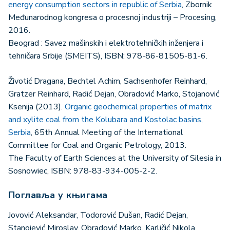
energy consumption sectors in republic of Serbia
, Zbornik
Međunarodnog kongresa o procesnoj industriji – Procesing,
2016.
Beograd : Savez mašinskih i elektrotehničkih inženjera i
tehničara Srbije (SMEITS), ISBN: 978-86-81505-81-6.
Životić Dragana, Bechtel Achim, Sachsenhofer Reinhard,
Gratzer Reinhard, Radić Dejan, Obradović Marko, Stojanović
Ksenija (2013).
Organic geochemical properties of matrix
and xylite coal from the Kolubara and Kostolac basins,
Serbia
, 65th Annual Meeting of the International
Committee for Coal and Organic Petrology, 2013.
The Faculty of Earth Sciences at the University of Silesia in
Sosnowiec, ISBN: 978-83-934-005-2-2.
Поглавља у књигама
Jovović Aleksandar, Todorović Dušan, Radić Dejan,
Stanojević Miroslav, Obradović Marko, Karličić Nikola