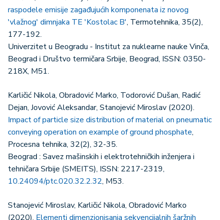
raspodele emisije zagađujućih komponenata iz novog
'vlažnog' dimnjaka TE 'Kostolac B'
, Termotehnika, 35(2),
177-192.
Univerzitet u Beogradu - Institut za nuklearne nauke Vinča,
Beograd i Društvo termičara Srbije, Beograd, ISSN: 0350-
218X, M51.
Karličić Nikola, Obradović Marko, Todorović Dušan, Radić
Dejan, Jovović Aleksandar, Stanojević Miroslav (2020).
Impact of particle size distribution of material on pneumatic
conveying operation on example of ground phosphate
,
Procesna tehnika, 32(2), 32-35.
Beograd : Savez mašinskih i elektrotehničkih inženjera i
tehničara Srbije (SMEITS), ISSN: 2217-2319,
10.24094/ptc.020.32.2.32
, M53.
Stanojević Miroslav, Karličić Nikola, Obradović Marko
(2020).
Elementi dimenzionisanja sekvencijalnih šaržnih