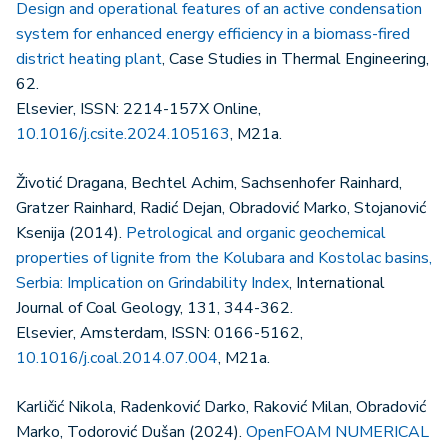
Design and operational features of an active condensation
system for enhanced energy efficiency in a biomass-fired
district heating plant
, Case Studies in Thermal Engineering,
62.
Elsevier, ISSN: 2214-157X Online,
10.1016/j.csite.2024.105163
, M21a.
Životić Dragana, Bechtel Achim, Sachsenhofer Rainhard,
Gratzer Rainhard, Radić Dejan, Obradović Marko, Stojanović
Ksenija (2014).
Petrological and organic geochemical
properties of lignite from the Kolubara and Kostolac basins,
Serbia: Implication on Grindability Index
, International
Journal of Coal Geology, 131, 344-362.
Elsevier, Amsterdam, ISSN: 0166-5162,
10.1016/j.coal.2014.07.004
, M21a.
Karličić Nikola, Radenković Darko, Raković Milan, Obradović
Marko, Todorović Dušan (2024).
OpenFOAM NUMERICAL