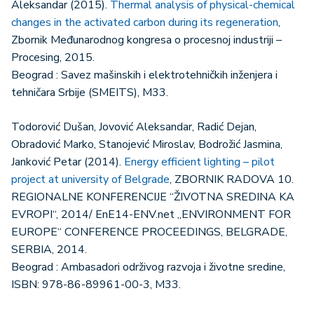
Aleksandar (2015).
Thermal analysis of physical-chemical
changes in the activated carbon during its regeneration
,
Zbornik Međunarodnog kongresa o procesnoj industriji –
Procesing, 2015.
Beograd : Savez mašinskih i elektrotehničkih inženjera i
tehničara Srbije (SMEITS), M33.
Todorović Dušan, Jovović Aleksandar, Radić Dejan,
Obradović Marko, Stanojević Miroslav, Bodrožić Jasmina,
Janković Petar (2014).
Energy efficient lighting – pilot
project at university of Belgrade
, ZBORNIK RADOVA 10.
REGIONALNE KONFERENCIJE “ŽIVOTNA SREDINA KA
EVROPI“, 2014/ EnE14-ENV.net „ENVIRONMENT FOR
EUROPE“ CONFERENCE PROCEEDINGS, BELGRADE,
SERBIA, 2014.
Beograd : Ambasadori održivog razvoja i životne sredine,
ISBN: 978-86-89961-00-3, M33.