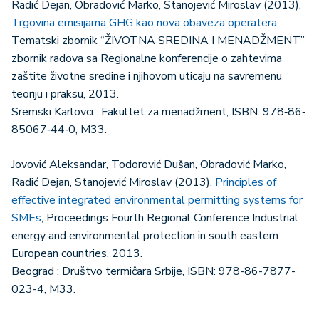
Radić Dejan, Obradović Marko, Stanojević Miroslav (2013).
Trgovina emisijama GHG kao nova obaveza operatera
,
Tematski zbornik “ŽIVOTNA SREDINA I MENADŽMENT”
zbornik radova sa Regionalne konferencije o zahtevima
zaštite životne sredine i njihovom uticaju na savremenu
teoriju i praksu, 2013.
Sremski Karlovci : Fakultet za menadžment, ISBN: 978‐86‐
85067‐44‐0, M33.
Jovović Aleksandar, Todorović Dušan, Obradović Marko,
Radić Dejan, Stanojević Miroslav (2013).
Principles of
effective integrated environmental permitting systems for
SMEs
, Proceedings Fourth Regional Conference Industrial
energy and environmental protection in south eastern
European countries, 2013.
Beograd : Društvo termiĉara Srbije, ISBN: 978-86-7877-
023-4, M33.