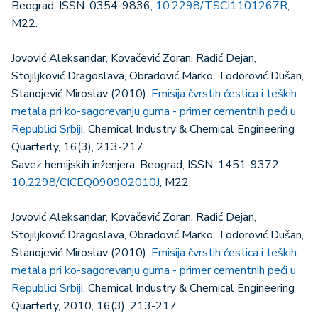
Beograd, ISSN: 0354-9836,
10.2298/TSCI1101267R
,
M22.
Jovović Aleksandar, Kovačević Zoran, Radić Dejan,
Stojiljković Dragoslava, Obradović Marko, Todorović Dušan,
Stanojević Miroslav (2010).
Emisija čvrstih čestica i teških
metala pri ko-sagorevanju guma - primer cementnih peći u
Republici Srbiji
, Chemical Industry & Chemical Engineering
Quarterly, 16(3), 213-217.
Savez hemijskih inženjera, Beograd, ISSN: 1451-9372,
10.2298/CICEQ090902010J
, M22.
Jovović Aleksandar, Kovačević Zoran, Radić Dejan,
Stojiljković Dragoslava, Obradović Marko, Todorović Dušan,
Stanojević Miroslav (2010).
Emisija čvrstih čestica i teških
metala pri ko-sagorevanju guma - primer cementnih peći u
Republici Srbiji
, Chemical Industry & Chemical Engineering
Quarterly, 2010, 16(3), 213-217.