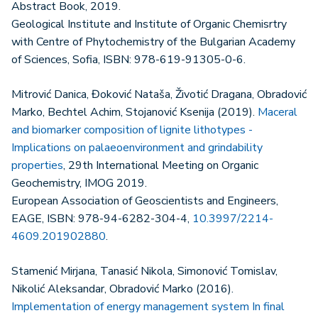
Abstract Book, 2019.
Geological Institute and Institute of Organic Chemisrtry
with Centre of Phytochemistry of the Bulgarian Academy
of Sciences, Sofia, ISBN: 978-619-91305-0-6.
Mitrović Danica, Đoković Nataša, Životić Dragana, Obradović
Marko, Bechtel Achim, Stojanović Ksenija (2019).
Maceral
and biomarker composition of lignite lithotypes -
Implications on palaeoenvironment and grindability
properties
, 29th International Meeting on Organic
Geochemistry, IMOG 2019.
European Association of Geoscientists and Engineers,
EAGE, ISBN: 978-94-6282-304-4,
10.3997/2214-
4609.201902880
.
Stamenić Mirjana, Tanasić Nikola, Simonović Tomislav,
Nikolić Aleksandar, Obradović Marko (2016).
Implementation of energy management system In final