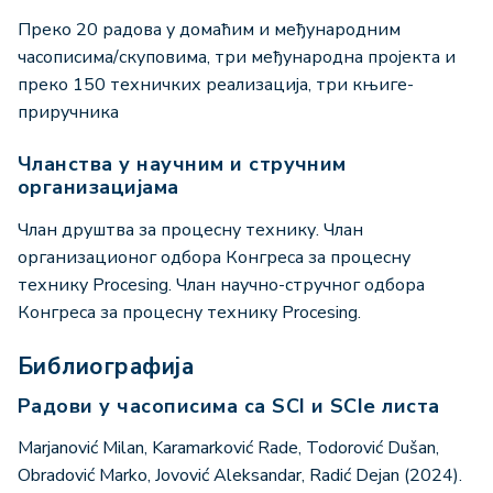
Преко 20 радова у домаћим и међународним
часописима/скуповима, три међународна пројекта и
преко 150 техничких реализација, три књиге-
приручника
Чланства у научним и стручним
организацијама
Члан друштва за процесну технику. Члан
организационог одбора Конгреса за процесну
технику Procesing. Члан научно-стручног одбора
Конгреса за процесну технику Procesing.
Библиографија
Радови у часописима са SCI и SCIe листа
Marjanović Milan, Karamarković Rade, Todorović Dušan,
Obradović Marko, Jovović Aleksandar, Radić Dejan (2024).