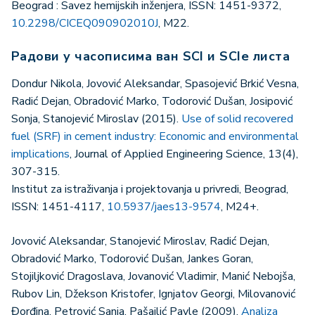
Beograd : Savez hemijskih inženjera, ISSN: 1451-9372,
10.2298/CICEQ090902010J
, M22.
Радови у часописима ван SCI и SCIe листа
Dondur Nikola, Jovović Aleksandar, Spasojević Brkić Vesna,
Radić Dejan, Obradović Marko, Todorović Dušan, Josipović
Sonja, Stanojević Miroslav (2015).
Use of solid recovered
fuel (SRF) in cement industry: Economic and environmental
implications
, Journal of Applied Engineering Science, 13(4),
307-315.
Institut za istraživanja i projektovanja u privredi, Beograd,
ISSN: 1451-4117,
10.5937/jaes13-9574
, M24+.
Jovović Aleksandar, Stanojević Miroslav, Radić Dejan,
Obradović Marko, Todorović Dušan, Jankes Goran,
Stojiljković Dragoslava, Jovanović Vladimir, Manić Nebojša,
Rubov Lin, Džekson Kristofer, Ignjatov Georgi, Milovanović
Đorđina, Petrović Sanja, Pašajlić Pavle (2009).
Analiza