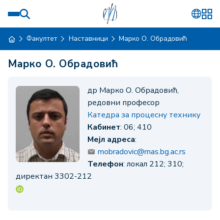
Факултет
Наставници
Марко О. Обрадовић
Марко О. Обрадовић
др Марко О. Обрадовић,
редовни професор
Катедра за процесну технику
Кабинет
: 06; 410
Мејл адреса
:
mobradovic@mas.bg.ac.rs
Телефон
: локал 212; 310;
директан 3302-212