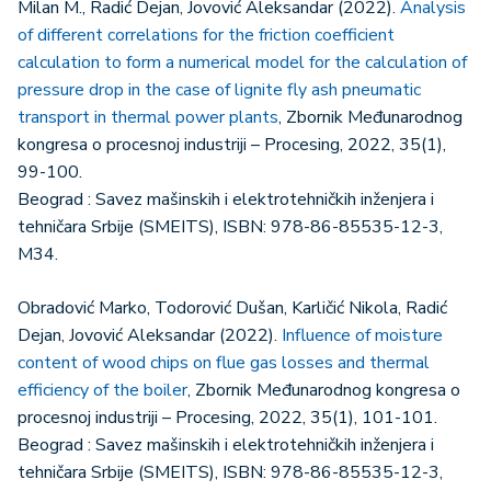
Milan М., Radić Dejan, Jovović Aleksandar (2022).
Analysis
of different correlations for the friction coefficient
calculation to form a numerical model for the calculation of
pressure drop in the case of lignite fly ash pneumatic
transport in thermal power plants
, Zbornik Međunarodnog
kongresa o procesnoj industriji – Procesing, 2022, 35(1),
99-100.
Beograd : Savez mašinskih i elektrotehničkih inženjera i
tehničara Srbije (SMEITS), ISBN: 978-86-85535-12-3,
M34.
Obradović Marko, Todorović Dušan, Karličić Nikola, Radić
Dejan, Jovović Aleksandar (2022).
Influence of moisture
content of wood chips on flue gas losses and thermal
efficiency of the boiler
, Zbornik Međunarodnog kongresa o
procesnoj industriji – Procesing, 2022, 35(1), 101-101.
Beograd : Savez mašinskih i elektrotehničkih inženjera i
tehničara Srbije (SMEITS), ISBN: 978-86-85535-12-3,