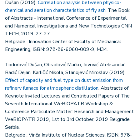
Dušan (2019).
Correlation analysis between physico-
chemical and aeration characteristics of fly ash
, The Book
of Abstracts - International Conference of Experimental
and Numerical Investigations and New Technologies CNN
TECH, 2019, 27-27.
Belgrade : Innovation Center of Faculty of Mechanical
Engineering, ISBN: 978-86-6060-009-9, M34.
Todorović Dušan, Obradović Marko, Jovović Aleksandar,
Radić Dejan, Karličić Nikola, Stanojević Miroslav (2019).
Effect of capacity and fuel type on dust emission from
refinery furnace for atmospheric distillation
, Abstracts of
Keynote Invited Lectures and Contributed Papers of The
Seventh International WeBIOPATR Workshop &
Conference Particulate Matter: Research and Management
WeBIOPATR 2019, 1st to 3rd October, 2019 Belgrade,
Serbia.
Belgrade : Vinča Institute of Nuclear Sciences, ISBN: 978-