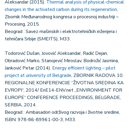
Aleksandar (2015).
Thermal analysis of physical-chemical
changes in the activated carbon during its regeneration
,
Zbornik Međunarodnog kongresa o procesnoj industriji –
Procesing, 2015.
Beograd : Savez mašinskih i elektrotehničkih inženjera i
tehničara Srbije (SMEITS), M33.
Todorović Dušan, Jovović Aleksandar, Radić Dejan,
Obradović Marko, Stanojević Miroslav, Bodrožić Jasmina,
Janković Petar (2014).
Energy efficient lighting – pilot
project at university of Belgrade
, ZBORNIK RADOVA 10.
REGIONALNE KONFERENCIJE “ŽIVOTNA SREDINA KA
EVROPI“, 2014/ EnE14-ENV.net „ENVIRONMENT FOR
EUROPE“ CONFERENCE PROCEEDINGS, BELGRADE,
SERBIA, 2014.
Beograd : Ambasadori održivog razvoja i životne sredine,
ISBN: 978-86-89961-00-3, M33.