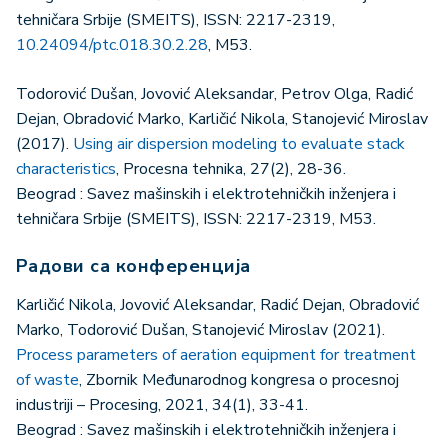
tehničara Srbije (SMEITS), ISSN: 2217-2319,
10.24094/ptc.018.30.2.28
, M53.
Todorović Dušan, Jovović Aleksandar, Petrov Olga, Radić
Dejan, Obradović Marko, Karličić Nikola, Stanojević Miroslav
(2017).
Using air dispersion modeling to evaluate stack
characteristics
, Procesna tehnika, 27(2), 28-36.
Beograd : Savez mašinskih i elektrotehničkih inženjera i
tehničara Srbije (SMEITS), ISSN: 2217-2319, M53.
Радови са конференција
Karličić Nikola, Jovović Aleksandar, Radić Dejan, Obradović
Marko, Todorović Dušan, Stanojević Miroslav (2021).
Process parameters of aeration equipment for treatment
of waste
, Zbornik Međunarodnog kongresa o procesnoj
industriji – Procesing, 2021, 34(1), 33-41.
Beograd : Savez mašinskih i elektrotehničkih inženjera i