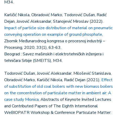
M34.
Karličić Nikola, Obradović Marko, Todorović Dušan, Radić
Dejan, Jovović Aleksandar, Stanojević Miroslav (2022).
Impact of particle size distribution of material on pneumatic
conveying operation on example of ground phosphate
,
Zbornik Međunarodnog kongresa o procesnoj industriji –
Procesing, 2020, 33(1), 63-63.
Beograd : Savez mašinskih i elektrotehničkih inženjera i
tehničara Srbije (SMEITS), M34.
Todorović Dušan, Jovović Aleksandar, Milošević Stanislava,
Obradović Marko, Karličić Nikola, Radić Dejan (2021).
Effect
of substitution of old coal boilers with new biomass boilers
on the concentration of particulate matter in ambient air: A
case study Mionica
, Abstracts of Keynote Invited Lectures
and Contributed Papers of The Eighth International
WeBIOPATR Workshop & Conference Particulate Matter: