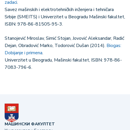
zadaci
.
Savez mašinskih i elektrotehničkih inženjera i tehničara
Srbije (SMEITS) i Univerzitet u Beogradu Mašinski fakultet,
ISBN: 978-86-81505-95-3.
Stanojević Miroslav, Simić Stojan, Jovović Aleksandar, Radić
Dejan, Obradović Marko, Todorović Dušan (2014).
Biogas:
Dobijanje i primena
.
Univerzitet u Beogradu, Mašinski fakultet, ISBN: 978-86-
7083-796-6.
МАШИНСКИ ФАКУЛТЕТ