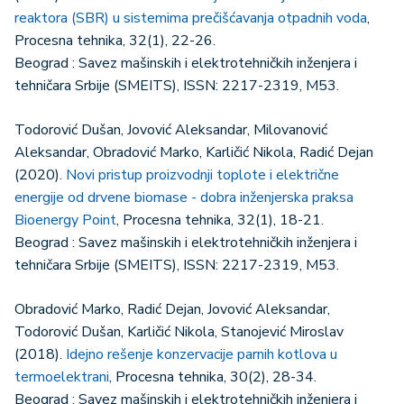
reaktora (SBR) u sistemima prečišćavanja otpadnih voda
,
Procesna tehnika, 32(1), 22-26.
Beograd : Savez mašinskih i elektrotehničkih inženjera i
tehničara Srbije (SMEITS), ISSN: 2217-2319, M53.
Todorović Dušan, Jovović Aleksandar, Milovanović
Aleksandar, Obradović Marko, Karličić Nikola, Radić Dejan
(2020).
Novi pristup proizvodnji toplote i električne
energije od drvene biomase - dobra inženjerska praksa
Bioenergy Point
, Procesna tehnika, 32(1), 18-21.
Beograd : Savez mašinskih i elektrotehničkih inženjera i
tehničara Srbije (SMEITS), ISSN: 2217-2319, M53.
Obradović Marko, Radić Dejan, Jovović Aleksandar,
Todorović Dušan, Karličić Nikola, Stanojević Miroslav
(2018).
Idejno rešenje konzervacije parnih kotlova u
termoelektrani
, Procesna tehnika, 30(2), 28-34.
Beograd : Savez mašinskih i elektrotehničkih inženjera i