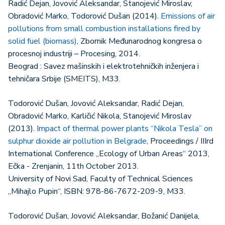
Radić Dejan, Jovović Aleksandar, Stanojević Miroslav,
Obradović Marko, Todorović Dušan (2014).
Emissions of air
pollutions from small combustion installations fired by
solid fuel (biomass)
, Zbornik Međunarodnog kongresa o
procesnoj industriji – Procesing, 2014.
Beograd : Savez mašinskih i elektrotehničkih inženjera i
tehničara Srbije (SMEITS), M33.
Todorović Dušan, Jovović Aleksandar, Radić Dejan,
Obradović Marko, Karličić Nikola, Stanojević Miroslav
(2013).
Impact of thermal power plants “Nikola Tesla” on
sulphur dioxide air pollution in Belgrade
, Proceedings / IIIrd
International Conference „Ecology of Urban Areas“ 2013,
Ečka - Zrenjanin, 11th October 2013.
University of Novi Sad, Faculty of Technical Sciences
„Mihajlo Pupin“, ISBN: 978-86-7672-209-9, M33.
Todorović Dušan, Jovović Aleksandar, Božanić Danijela,