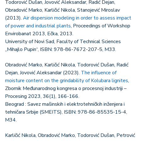
Todorović Dušan, Jovović Aleksandar, Radić Dejan,
Obradović Marko, Karličić Nikola, Stanojević Miroslav
(2013).
Air dispersion modeling in order to assess impact
of power and industrial plants
, Proceedings of Workshop
Envirobanat 2013, Ečka, 2013.
University of Novi Sad, Faculty of Technical Sciences
„Mihajlo Pupin“, ISBN: 978-86-7672-207-5, M33.
Obradović Marko, Karličić Nikola, Todorović Dušan, Radić
Dejan, Jovović Aleksandar (2023).
The influence of
moisture content on the grindability of Kolubara lignites
,
Zbornik Međunarodnog kongresa o procesnoj industriji –
Procesing 2023, 36(1), 166-166.
Beograd : Savez mašinskih i elektrotehničkih inženjera i
tehničara Srbije (SMEITS), ISBN: 978-86-85535-15-4,
M34.
Karličić Nikola, Obradović Marko, Todorović Dušan, Petrović