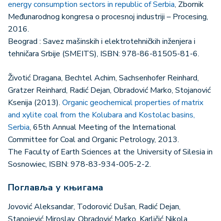
energy consumption sectors in republic of Serbia
, Zbornik
Međunarodnog kongresa o procesnoj industriji – Procesing,
2016.
Beograd : Savez mašinskih i elektrotehničkih inženjera i
tehničara Srbije (SMEITS), ISBN: 978-86-81505-81-6.
Životić Dragana, Bechtel Achim, Sachsenhofer Reinhard,
Gratzer Reinhard, Radić Dejan, Obradović Marko, Stojanović
Ksenija (2013).
Organic geochemical properties of matrix
and xylite coal from the Kolubara and Kostolac basins,
Serbia
, 65th Annual Meeting of the International
Committee for Coal and Organic Petrology, 2013.
The Faculty of Earth Sciences at the University of Silesia in
Sosnowiec, ISBN: 978-83-934-005-2-2.
Поглавља у књигама
Jovović Aleksandar, Todorović Dušan, Radić Dejan,
Stanojević Miroslav, Obradović Marko, Karličić Nikola