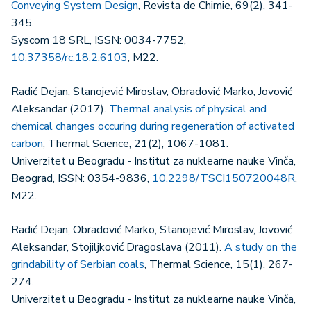
Conveying System Design
, Revista de Chimie, 69(2), 341-
345.
Syscom 18 SRL, ISSN: 0034-7752,
10.37358/rc.18.2.6103
, M22.
Radić Dejan, Stanojević Miroslav, Obradović Marko, Jovović
Aleksandar (2017).
Thermal analysis of physical and
chemical changes occuring during regeneration of activated
carbon
, Thermal Science, 21(2), 1067-1081.
Univerzitet u Beogradu - Institut za nuklearne nauke Vinča,
Beograd, ISSN: 0354-9836,
10.2298/TSCI150720048R
,
M22.
Radić Dejan, Obradović Marko, Stanojević Miroslav, Jovović
Aleksandar, Stojiljković Dragoslava (2011).
A study on the
grindability of Serbian coals
, Thermal Science, 15(1), 267-
274.
Univerzitet u Beogradu - Institut za nuklearne nauke Vinča,