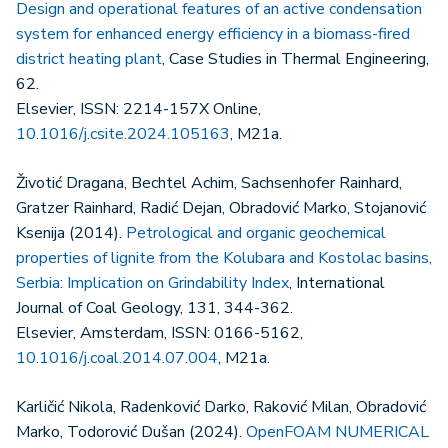
Design and operational features of an active condensation
system for enhanced energy efficiency in a biomass-fired
district heating plant
, Case Studies in Thermal Engineering,
62.
Elsevier, ISSN: 2214-157X Online,
10.1016/j.csite.2024.105163
, M21a.
Životić Dragana, Bechtel Achim, Sachsenhofer Rainhard,
Gratzer Rainhard, Radić Dejan, Obradović Marko, Stojanović
Ksenija (2014).
Petrological and organic geochemical
properties of lignite from the Kolubara and Kostolac basins,
Serbia: Implication on Grindability Index
, International
Journal of Coal Geology, 131, 344-362.
Elsevier, Amsterdam, ISSN: 0166-5162,
10.1016/j.coal.2014.07.004
, M21a.
Karličić Nikola, Radenković Darko, Raković Milan, Obradović
Marko, Todorović Dušan (2024).
OpenFOAM NUMERICAL