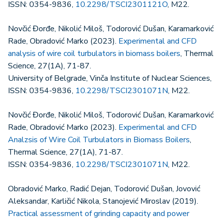
ISSN: 0354-9836,
10.2298/TSCI2301121O
, M22.
Novčić Đorđe, Nikolić Miloš, Todorović Dušan, Karamarković
Rade, Obradović Marko (2023).
Experimental and CFD
analysis of wire coil turbulators in biomass boilers
, Thermal
Science, 27(1A), 71-87.
University of Belgrade, Vinča Institute of Nuclear Sciences,
ISSN: 0354-9836,
10.2298/TSCI2301071N
, M22.
Novčić Đorđe, Nikolić Miloš, Todorović Dušan, Karamarković
Rade, Obradović Marko (2023).
Experimental and CFD
Analzsis of Wire Coil Turbulators in Biomass Boilers
,
Thermal Science, 27(1A), 71-87.
ISSN: 0354-9836,
10.2298/TSCI2301071N
, M22.
Obradović Marko, Radić Dejan, Todorović Dušan, Jovović
Aleksandar, Karličić Nikola, Stanojević Miroslav (2019).
Practical assessment of grinding capacity and power