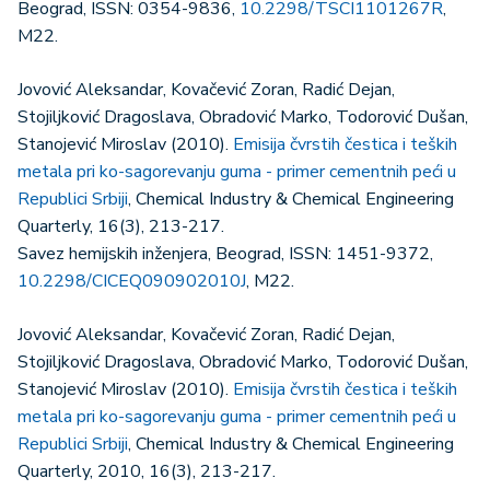
Beograd, ISSN: 0354-9836,
10.2298/TSCI1101267R
,
M22.
Jovović Aleksandar, Kovačević Zoran, Radić Dejan,
Stojiljković Dragoslava, Obradović Marko, Todorović Dušan,
Stanojević Miroslav (2010).
Emisija čvrstih čestica i teških
metala pri ko-sagorevanju guma - primer cementnih peći u
Republici Srbiji
, Chemical Industry & Chemical Engineering
Quarterly, 16(3), 213-217.
Savez hemijskih inženjera, Beograd, ISSN: 1451-9372,
10.2298/CICEQ090902010J
, M22.
Jovović Aleksandar, Kovačević Zoran, Radić Dejan,
Stojiljković Dragoslava, Obradović Marko, Todorović Dušan,
Stanojević Miroslav (2010).
Emisija čvrstih čestica i teških
metala pri ko-sagorevanju guma - primer cementnih peći u
Republici Srbiji
, Chemical Industry & Chemical Engineering
Quarterly, 2010, 16(3), 213-217.