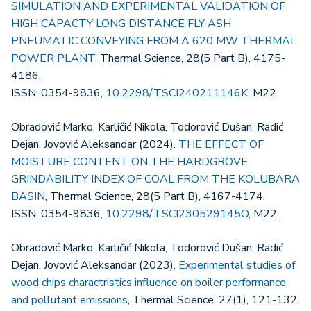
SIMULATION AND EXPERIMENTAL VALIDATION OF
HIGH CAPACTY LONG DISTANCE FLY ASH
PNEUMATIC CONVEYING FROM A 620 MW THERMAL
POWER PLANT
, Thermal Science, 28(5 Part B), 4175-
4186.
ISSN: 0354-9836,
10.2298/TSCI240211146K
, M22.
Obradović Marko, Karličić Nikola, Todorović Dušan, Radić
Dejan, Jovović Aleksandar (2024).
THE EFFECT OF
MOISTURE CONTENT ON THE HARDGROVE
GRINDABILITY INDEX OF COAL FROM THE KOLUBARA
BASIN
, Thermal Science, 28(5 Part B), 4167-4174.
ISSN: 0354-9836,
10.2298/TSCI230529145O
, M22.
Obradović Marko, Karličić Nikola, Todorović Dušan, Radić
Dejan, Jovović Aleksandar (2023).
Experimental studies of
wood chips charactristics influence on boiler performance
and pollutant emissions
, Thermal Science, 27(1), 121-132.