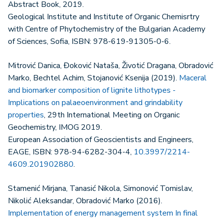
Abstract Book, 2019.
Geological Institute and Institute of Organic Chemisrtry
with Centre of Phytochemistry of the Bulgarian Academy
of Sciences, Sofia, ISBN: 978-619-91305-0-6.
Mitrović Danica, Đoković Nataša, Životić Dragana, Obradović
Marko, Bechtel Achim, Stojanović Ksenija (2019).
Maceral
and biomarker composition of lignite lithotypes -
Implications on palaeoenvironment and grindability
properties
, 29th International Meeting on Organic
Geochemistry, IMOG 2019.
European Association of Geoscientists and Engineers,
EAGE, ISBN: 978-94-6282-304-4,
10.3997/2214-
4609.201902880
.
Stamenić Mirjana, Tanasić Nikola, Simonović Tomislav,
Nikolić Aleksandar, Obradović Marko (2016).
Implementation of energy management system In final