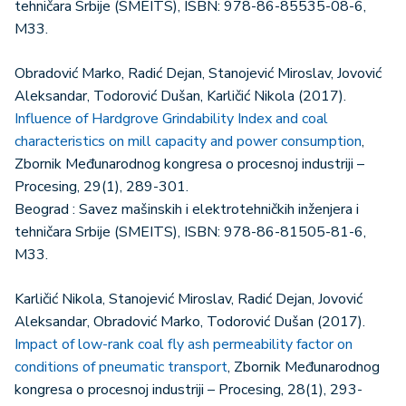
tehničara Srbije (SMEITS), ISBN: 978-86-85535-08-6,
M33.
Obradović Marko, Radić Dejan, Stanojević Miroslav, Jovović
Aleksandar, Todorović Dušan, Karličić Nikola (2017).
Influence of Hardgrove Grindability Index and coal
characteristics on mill capacity and power consumption
,
Zbornik Međunarodnog kongresa o procesnoj industriji –
Procesing, 29(1), 289-301.
Beograd : Savez mašinskih i elektrotehničkih inženjera i
tehničara Srbije (SMEITS), ISBN: 978-86-81505-81-6,
M33.
Karličić Nikola, Stanojević Miroslav, Radić Dejan, Jovović
Aleksandar, Obradović Marko, Todorović Dušan (2017).
Impact of low-rank coal fly ash permeability factor on
conditions of pneumatic transport
, Zbornik Međunarodnog
kongresa o procesnoj industriji – Procesing, 28(1), 293-