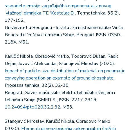
raspodele emisije zagađujućih komponenata iz novog
'vlažnog' dimnjaka TE 'Kostolac B'
, Termotehnika, 35(2),
177-192.
Univerzitet u Beogradu - Institut za nuklearne nauke Vinča,
Beograd i Društvo termičara Srbije, Beograd, ISSN: 0350-
218X, M51.
Karličić Nikola, Obradović Marko, Todorović Dušan, Radić
Dejan, Jovović Aleksandar, Stanojević Miroslav (2020).
Impact of particle size distribution of material on pneumatic
conveying operation on example of ground phosphate
,
Procesna tehnika, 32(2), 32-35.
Beograd : Savez mašinskih i elektrotehničkih inženjera i
tehničara Srbije (SMEITS), ISSN: 2217-2319,
10.24094/ptc.020.32.2.32
, M53.
Stanojević Miroslav, Karličić Nikola, Obradović Marko
(2020).
Elementi dimenzionisanja sekvencijalnih šaržnih