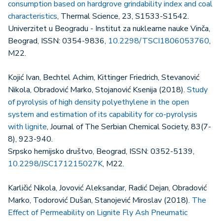
consumption based on hardgrove grindability index and coal
characteristics
, Thermal Science, 23, S1533-S1542.
Univerzitet u Beogradu - Institut za nuklearne nauke Vinča,
Beograd, ISSN: 0354-9836,
10.2298/TSCI1806053760
,
M22.
Kojić Ivan, Bechtel Achim, Kittinger Friedrich, Stevanović
Nikola, Obradović Marko, Stojanović Ksenija (2018).
Study
of pyrolysis of high density polyethylene in the open
system and estimation of its capability for co-pyrolysis
with lignite
, Journal of The Serbian Chemical Society, 83(7-
8), 923-940.
Srpsko hemijsko društvo, Beograd, ISSN: 0352-5139,
10.2298/JSC171215027K
, M22.
Karličić Nikola, Jovović Aleksandar, Radić Dejan, Obradović
Marko, Todorović Dušan, Stanojević Miroslav (2018).
The
Effect of Permeability on Lignite Fly Ash Pneumatic