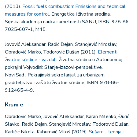
(2013).
Fossil fuels combustion: Emissions and technical
measures for control
, Energetika i životna sredina.
Srpska akademija nauka i umetnosti SANU, ISBN: 978-86-
7025-607-1, M45.
Jovović Aleksandar, Radić Dejan, Stanojević Miroslav,
Obradović Marko, Todorović Dušan (2011).
Elementi
životne sredine - vazduh
, Životna sredina u Autonomnoj
pokrajini Vojvodini: Stanje-izazovi-perspektive.
Novi Sad : Pokrajinski sekretarijat za urbanizam,
graditeljstvo i zaštitu životne sredine, ISBN: 978-86-
912465-4-9.
Књиге
Obradović Marko, Jovović Aleksandar, Karan Milenko, Đurić
Slavko, Radić Dejan, Stanojević Miroslav, Todorović Dušan,
Karličić Nikola, Kuburović Miloš (2019).
Sušare - teorija i