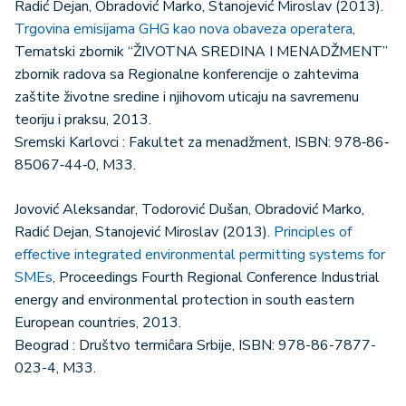
Radić Dejan, Obradović Marko, Stanojević Miroslav (2013).
Trgovina emisijama GHG kao nova obaveza operatera
,
Tematski zbornik “ŽIVOTNA SREDINA I MENADŽMENT”
zbornik radova sa Regionalne konferencije o zahtevima
zaštite životne sredine i njihovom uticaju na savremenu
teoriju i praksu, 2013.
Sremski Karlovci : Fakultet za menadžment, ISBN: 978‐86‐
85067‐44‐0, M33.
Jovović Aleksandar, Todorović Dušan, Obradović Marko,
Radić Dejan, Stanojević Miroslav (2013).
Principles of
effective integrated environmental permitting systems for
SMEs
, Proceedings Fourth Regional Conference Industrial
energy and environmental protection in south eastern
European countries, 2013.
Beograd : Društvo termiĉara Srbije, ISBN: 978-86-7877-
023-4, M33.