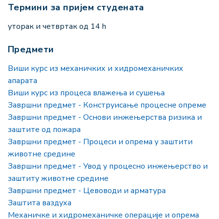
Термини за пријем студената
уторак и четвртак од 14 h
Предмети
Виши курс из механичких и хидромеханичких
апарата
Виши курс из процеса влажења и сушења
Завршни предмет - Конструисање процесне опреме
Завршни предмет - Основи инжењерства ризика и
заштите од пожара
Завршни предмет - Процеси и опрема у заштити
животне средине
Завршни предмет - Увод у процесно инжењерство и
заштиту животне средине
Завршни предмет - Цевоводи и арматура
Заштита ваздуха
Механичке и хидромеханичке операције и опрема