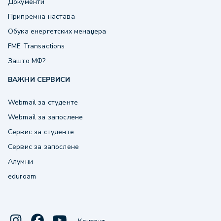
Документи
Припремна настава
Обука енергетских менаџера
FME Transactions
Зашто МФ?
ВАЖНИ СЕРВИСИ
Webmail за студенте
Webmail за запослене
Сервис за студенте
Сервис за запослене
Алумни
eduroam
·
Контакт