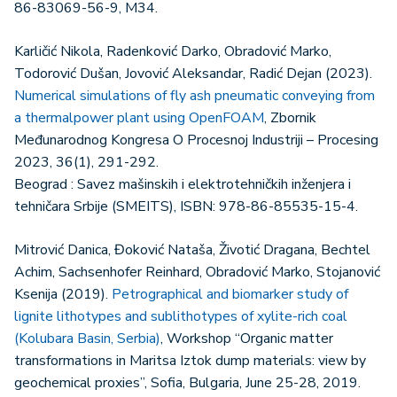
86-83069-56-9, M34.
Karličić Nikola, Radenković Darko, Obradović Marko,
Todorović Dušan, Jovović Aleksandar, Radić Dejan (2023).
Numerical simulations of fly ash pneumatic conveying from
a thermalpower plant using OpenFOAM
, Zbornik
Međunarodnog Kongresa O Procesnoj Industriji – Procesing
2023, 36(1), 291-292.
Beograd : Savez mašinskih i elektrotehničkih inženjera i
tehničara Srbije (SMEITS), ISBN: 978-86-85535-15-4.
Mitrović Danica, Đoković Nataša, Životić Dragana, Bechtel
Achim, Sachsenhofer Reinhard, Obradović Marko, Stojanović
Ksenija (2019).
Petrographical and biomarker study of
lignite lithotypes and sublithotypes of xylite-rich coal
(Kolubara Basin, Serbia)
, Workshop “Organic matter
transformations in Maritsa Iztok dump materials: view by
geochemical proxies”, Sofia, Bulgaria, June 25-28, 2019.