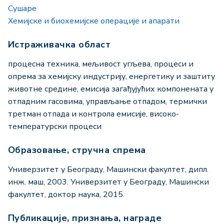
Сушаре
Хемијске и биохемијске операције и апарати
Истраживачка област
процесна техника, мељивост угљева, процеси и
опрема за хемијску индустрију, енергетику и заштиту
животне средине, емисија загађујућих компонената у
отпадним гасовима, управљање отпадом, термички
третман отпада и контрола емисије, високо-
температурски процеси
Образовање, стручна спрема
Универзитет у Београду, Машински факултет, дипл.
инж. маш, 2003. Универзитет у Београду, Машински
факултет, доктор наука, 2015.
Публикације, признања, награде