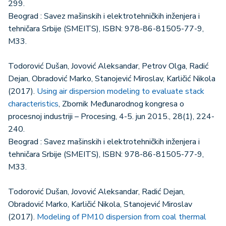
299.
Beograd : Savez mašinskih i elektrotehničkih inženjera i
tehničara Srbije (SMEITS), ISBN: 978-86-81505-77-9,
M33.
Todorović Dušan, Jovović Aleksandar, Petrov Olga, Radić
Dejan, Obradović Marko, Stanojević Miroslav, Karličić Nikola
(2017).
Using air dispersion modeling to evaluate stack
characteristics
, Zbornik Međunarodnog kongresa o
procesnoj industriji – Procesing, 4-5. jun 2015., 28(1), 224-
240.
Beograd : Savez mašinskih i elektrotehničkih inženjera i
tehničara Srbije (SMEITS), ISBN: 978-86-81505-77-9,
M33.
Todorović Dušan, Jovović Aleksandar, Radić Dejan,
Obradović Marko, Karličić Nikola, Stanojević Miroslav
(2017).
Modeling of PM10 dispersion from coal thermal