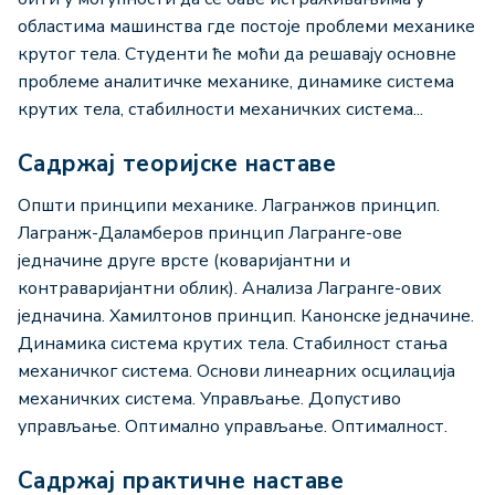
областима машинства где постоје проблеми механике
крутог тела. Студенти ће моћи да решавају основне
проблеме аналитичке механике, динамике система
крутих тела, стабилности механичких система...
Садржај теоријске наставе
Општи принципи механике. Лагранжов принцип.
Лагранж-Даламберов принцип Лагранге-ове
једначине друге врсте (коваријантни и
контраваријантни облик). Анализа Лагранге-ових
једначина. Хамилтонов принцип. Канонске једначине.
Динамика система крутих тела. Стабилност стања
механичког система. Основи линеарних осцилација
механичких система. Управљање. Допустиво
управљање. Оптимално управљање. Оптималност.
Садржај практичне наставе