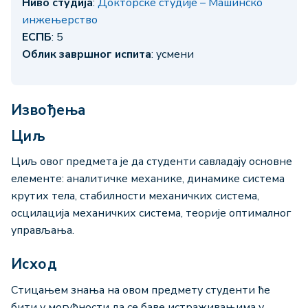
Ниво студија
:
Докторске студије – Машинско
инжењерство
ЕСПБ
: 5
Облик завршног испита
: усмени
Извођења
Циљ
Циљ овог предмета је да студенти савладају основне
елементе: аналитичке механике, динамике система
крутих тела, стабилности механичких система,
осцилација механичких система, теорије оптималног
управљања.
Исход
Стицањем знања на овом предмету студенти ће
бити у могућности да се баве истраживањима у