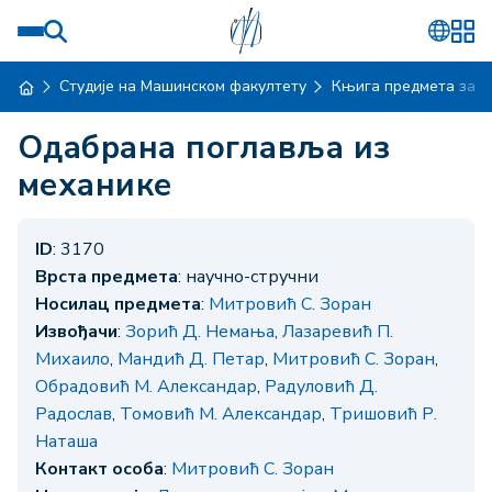
Студије на Машинском факултету
Књига предмета за ш
Одабрана поглавља из
механике
ID
: 3170
Врста предмета
: научно-стручни
Носилац предмета
:
Митровић С. Зоран
Извођачи
:
Зорић Д. Немања
,
Лазаревић П.
Михаило
,
Мандић Д. Петар
,
Митровић С. Зоран
,
Обрадовић М. Александар
,
Радуловић Д.
Радослав
,
Томовић М. Александар
,
Тришовић Р.
Наташа
Контакт особа
:
Митровић С. Зоран