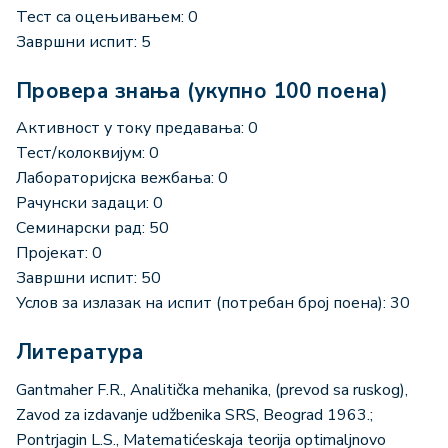
Тест са оцењивањем: 0
Завршни испит: 5
Провера знања (укупно 100 поена)
Активност у току предавања: 0
Тест/колоквијум: 0
Лабораторијска вежбања: 0
Рачунски задаци: 0
Семинарски рад: 50
Пројекат: 0
Завршни испит: 50
Услов за излазак на испит (потребан број поена): 30
Литература
Gantmaher F.R., Analitička mehanika, (prevod sa ruskog),
Zavod za izdavanje udžbenika SRS, Beograd 1963.;
Pontrjagin L.S., Matematićeskaja teorija optimaljnovo