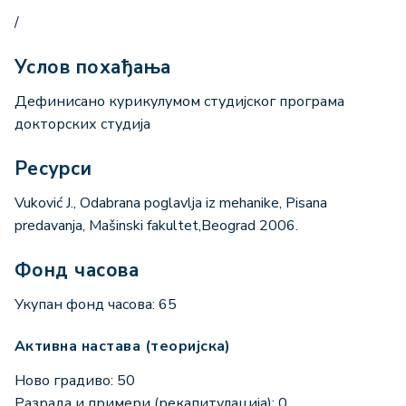
/
Услов похађања
Дефинисано курикулумом студијског програма
докторских студија
Ресурси
Vuković J., Odabrana poglavlja iz mehanike, Pisana
predavanja, Mašinski fakultet,Beograd 2006.
Фонд часова
Укупан фонд часова: 65
Активна настава (теоријска)
Ново градиво: 50
Разрада и примери (рекапитулација): 0