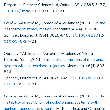
Pergamon-Elsevier Science Ltd, Oxford, ISSN: 0895-7177,
10.1016/j.mcm.2011.07.011
, M21.
Cović V., Vesković M., Obradović Aleksandar (2011).
On the
instability of steady motion
, Meccanica, 46(4), 855-863.
Springer, Dordrecht, ISSN: 0025-6455,
10.1007/s11012-
010-9348-2
, M21.
Obradović Aleksandar, Vuković J., Mladenović Nikola,
Mitrović Zoran (2011).
Time optimal motions of mechanical
system with a prescribed trajectory
, Meccanica, 46(4), 803-
816.
Springer, Dordrecht, ISSN: 0025-6455,
10.1007/s11012-
010-9339-3
, M21.
Cović V., Vesković M., Obradović Aleksandar (2010).
On the
instability of equilibrium of nonholonomic systems with
nonhomogeneous constraints
, Mathematical and Computer