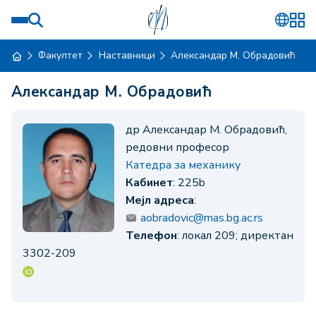
Факултет
Наставници
Александар М. Обрадовић
Александар М. Обрадовић
др Александар М. Обрадовић,
редовни професор
Катедра за механику
Кабинет
: 225b
Мејл адреса
:
aobradovic@mas.bg.ac.rs
Телефон
: локал 209; директан
3302-209