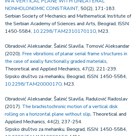
IN A VERTICAL PLANE WITH UNILATERAL
NONHOLONOMIC CONSTRAINT
, 50(2), 171-183.
Serbian Society of Mechanics and Mathematical Institute of
the Serbian Academy of Sciences and Arts, Beograd, ISSN:
1450-5584,
10.2298/TAM231017011O
, M23.
Obradović Aleksandar, Šalinić Slaviša, Tomović Aleksandar
(2020).
Free vibrations of planar serial frame structures in
the case of axially functionally graded materials
,
Theoretical and Applied Mechanics, 47(2), 221-239.
Srpsko društvo za mehaniku, Beograd, ISSN: 1450-5584,
10.2298/TAM2000017O
, M23.
Obradović Aleksandar, Šalinić Slaviša, Radulović Radoslav
(2017).
The brachistochronic motion of a vertical disk
rolling on a horizontal plane without slip
, Theoretical and
Applied Mechanics, 44(2), 237-254.
Srpsko društvo za mehaniku, Beograd, ISSN: 1450-5584,