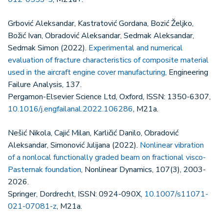
Grbović Aleksandar, Kastratović Gordana, Bozić Željko,
Božić Ivan, Obradović Aleksandar, Sedmak Aleksandar,
Sedmak Simon (2022).
Experimental and numerical
evaluation of fracture characteristics of composite material
used in the aircraft engine cover manufacturing
, Engineering
Failure Analysis, 137.
Pergamon-Elsevier Science Ltd, Oxford, ISSN: 1350-6307,
10.1016/j.engfailanal.2022.106286
, M21a.
Nešić Nikola, Cajić Milan, Karličić Danilo, Obradović
Aleksandar, Simonović Julijana (2022).
Nonlinear vibration
of a nonlocal functionally graded beam on fractional visco-
Pasternak foundation
, Nonlinear Dynamics, 107(3), 2003-
2026.
Springer, Dordrecht, ISSN: 0924-090X,
10.1007/s11071-
021-07081-z
, M21a.