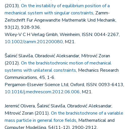
(2013).
On the instability of equilibrium position of a
mechanical system with singular constraints
, Zamm-
Zeitschrift Fur Angewandte Mathematik Und Mechanik,
93(12), 928-936.
Wiley-V C H Verlag Gmbh, Weinheim, ISSN: 0044-2267,
10.1002/zamm.201200080
, M21.
Šalinić Slaviša, Obradović Aleksandar, Mitrović Zoran
(2012).
On the brachistochronic motion of mechanical
systems with unilateral constraints
, Mechanics Research
Communications, 45, 1-6.
Pergamon-Elsevier Science Ltd, Oxford, ISSN: 0093-6413,
10.1016/j.mechrescom.2012.06.006
, M21.
Jeremić Olivera, Šalinić Slaviša, Obradović Aleksandar,
Mitrović Zoran (2011).
On the brachistochrone of a variable
mass particle in general force fields
, Mathematical and
Computer Modelling, 54(11-12), 2900-2912.