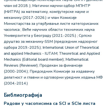
члан od 2018. ); Матични научни одбор МПНТР
(НИТРА) за математику, компјутерске науке и
механику (2017.-2026.) и члан Комисије
Министарства за утврђивање листе категорисаних
часописа ; Веће научних области техничких наука
Универзитета у Београду (2021.-2025.) ; Српско
друштво за механику-SSM (председник надзорног
одбора 2019.-2025.); International Union of Theoretical
and applied Mechanics - IUTAM; Theoretical and Applied
Mechanics (Editorial board member); Mathematical
Reviews (Reviewer); Продекан за финансије
(2000.-2004.); Председник Комисије за издавачку
делатност и главни и одговорни уредник издања МФ
(2004.-2014.)
Библиографија
Радови у часописима са SCI и SCIe листа