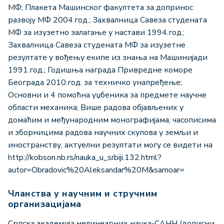
МФ; Плакета Машинског факултета за допринос
развоју МФ 2004.год.; Захвалница Савеза студената
МФ за изузетно залагање у настави 1994.год.;
Захвалница Савеза студената МФ за изузетне
резултате у вођењу екипе из знања на Машинијади
1991.год.; Годишња награда Привредне коморе
Београда 2010.год. за техничко унапређење;
Основни и 4 помоћна уџбеника за предмете научне
области механика; Више радова објављених у
домаћим и међународним монографијама, часописима
и зборницима радова научних скупова у земљи и
иностранству, актуелни резултати могу се видети на
http://kobson.nb.rs/nauka_u_srbiji.132.html?
autor=Obradovic%20Aleksandar%20M&samoar=
Чланства у научним и стручним
организацијама
Српска академија нелинеарних наука-САНН (дописни