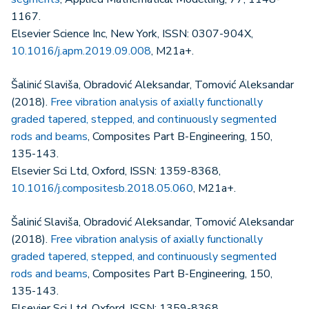
1167.
Elsevier Science Inc, New York, ISSN: 0307-904X,
10.1016/j.apm.2019.09.008
, M21a+.
Šalinić Slaviša, Obradović Aleksandar, Tomović Aleksandar
(2018).
Free vibration analysis of axially functionally
graded tapered, stepped, and continuously segmented
rods and beams
, Composites Part B-Engineering, 150,
135-143.
Elsevier Sci Ltd, Oxford, ISSN: 1359-8368,
10.1016/j.compositesb.2018.05.060
, M21a+.
Šalinić Slaviša, Obradović Aleksandar, Tomović Aleksandar
(2018).
Free vibration analysis of axially functionally
graded tapered, stepped, and continuously segmented
rods and beams
, Composites Part B-Engineering, 150,
135-143.
Elsevier Sci Ltd, Oxford, ISSN: 1359-8368,