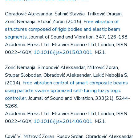
Obradović Aleksandar, Šalinić Slaviša, Trifković Dragan,
Zorić Nemanja, Stokić Zoran (2015).
Free vibration of
structures composed of rigid bodies and elastic beam
segments
, Journal of Sound and Vibration, 347, 126-138.
Academic Press Ltd- Elsevier Science Ltd, London, ISSN:
0022-460X,
10.1016/j.jsv.2015.03.001
, M21.
Zorić Nemanja, Simonović Aleksandar, Mitrović Zoran,
Stupar Slobodan, Obradović Aleksandar, Lukić Nebojša S.
(2014).
Free vibration control of smart composite beams
using particle swarm optimized self-tuning fuzzy logic
controller
, Journal of Sound and Vibration, 333(21), 5244-
5268.
Academic Press Ltd- Elsevier Science Ltd, London, ISSN:
0022-460X,
10.1016/j.jsv.2014.06.001
, M21.
Cović V., Mitrović Zoran, Rusov Srđan, Obradović Aleksandar