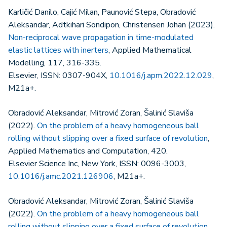
Karličić Danilo, Cajić Milan, Paunović Stepa, Obradović
Aleksandar, Adtkihari Sondipon, Christensen Johan (2023).
Non-reciprocal wave propagation in time-modulated
elastic lattices with inerters
, Applied Mathematical
Modelling, 117, 316-335.
Elsevier, ISSN: 0307-904X,
10.1016/j.apm.2022.12.029
,
M21a+.
Obradović Aleksandar, Mitrović Zoran, Šalinić Slaviša
(2022).
On the problem of a heavy homogeneous ball
rolling without slipping over a fixed surface of revolution
,
Applied Mathematics and Computation, 420.
Elsevier Science Inc, New York, ISSN: 0096-3003,
10.1016/j.amc.2021.126906
, M21a+.
Obradović Aleksandar, Mitrović Zoran, Šalinić Slaviša
(2022).
On the problem of a heavy homogeneous ball
rolling without slipping over a fixed surface of revolution
,