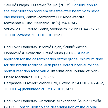
Sekulić Dragan, Lazarević Željko (2018).
Contribution to
the free vibration problem of a free-free beam with large
end masses
, Zamm-Zeitschrift Fur Angewandte
Mathematik Und Mechanik, 98(5), 840-847.
Wiley-V C H Verlag Gmbh, Weinheim, ISSN: 0044-2267,
10.1002/zamm.201600300
, M21.
Radulović Radoslav, Jeremić Bojan, Šalinić Slaviša,
Obradović Aleksandar, Dražić Milan (2018).
A new
approach for the determination of the global minimum time
for the brachistochrone with preselected interval for the
normal reaction force value
, International Journal of Non-
Linear Mechanics, 101, 26-35.
Pergamon-Elsevier Science Ltd, Oxford, ISSN: 0020-7462,
10.1016/j.ijnonlinmec.2018.02.001
, M21.
Radulović Radoslav, Obradović Aleksandar, Šalinić Slaviša
(2017).
Contribution to the determination of the global