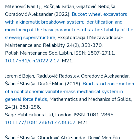
Milenović Ivan Lj., Bošnjak Srđan, Gnjatović Nebojša,
Obradović Aleksandar (2022).
Bucket wheel excavators
with a kinematic breakdown system: Identification and
monitoring of the basic parameters of static stability of the
slewing superstructure
, Eksploatacja I Niezawodnosc-
Maintenance and Reliability, 24(2), 359-370.
Polish Maintenance Soc, Lublin, ISSN: 1507-2711,
10.17531/ein.2022.2.17
, M21.
Jeremić Bojan, Radulović Radoslav, Obradović Aleksandar,
Šalinić Slaviša, Dražić Milan (2019).
Brachistochronic motion
of a nonholonomic variable-mass mechanical system in
general force fields
, Mathematics and Mechanics of Solids,
24(1), 281-298.
Sage Publications Ltd, London, ISSN: 1081-2865,
10.1177/1081286517738307
, M21.
Šalinić Slaviša, Obradović Aleksandar, Dunjić Momčilo,