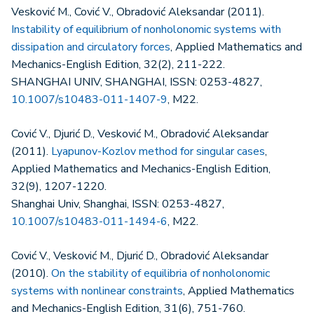
Vesković M., Cović V., Obradović Aleksandar (2011).
Instability of equilibrium of nonholonomic systems with
dissipation and circulatory forces
, Applied Mathematics and
Mechanics-English Edition, 32(2), 211-222.
SHANGHAI UNIV, SHANGHAI, ISSN: 0253-4827,
10.1007/s10483-011-1407-9
, M22.
Cović V., Djurić D., Vesković M., Obradović Aleksandar
(2011).
Lyapunov-Kozlov method for singular cases
,
Applied Mathematics and Mechanics-English Edition,
32(9), 1207-1220.
Shanghai Univ, Shanghai, ISSN: 0253-4827,
10.1007/s10483-011-1494-6
, M22.
Cović V., Vesković M., Djurić D., Obradović Aleksandar
(2010).
On the stability of equilibria of nonholonomic
systems with nonlinear constraints
, Applied Mathematics
and Mechanics-English Edition, 31(6), 751-760.