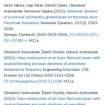
Nešić Nikola, Cajić Milan, Karličić Danilo, Obradović
Aleksandar, Simonović Julijana (2022).
Nonlinear vibration
of a nonlocal functionally graded beam on fractional visco-
Pasternak foundation
, Nonlinear Dynamics, 107(3), 2003-
2026.
Springer, Dordrecht, ISSN: 0924-090X,
10.1007/s11071-
021-07081-z
, M21a.
Obradović Aleksandar, Šalinić Slaviša, Grbović Aleksandar
(2021).
Mass minimization of an Euler-Bernoulli beam with
coupled bending and axial vibrations at prescribed
fundamental frequency
, Engineering Structures, 228.
Elsevier Sci Ltd, Oxford, ISSN: 0141-0296,
10.1016/j.engstruct.2020.111538
, M21a.
Obradović Aleksandar, Šalinić Slaviša, Grbović Aleksandar
(2021).
Mass minimization of an Euler-Bernoulli beam with
coupled bending and axial vibrations at prescribed