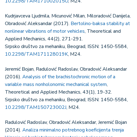
10.2298/TAM171002015O
, M24.
Kudrjavceva Ljudmila, Micunović Milan, Miloradović Danijela,
Obradović Aleksandar (2017).
Bertolino-baksa stability at
nonlinear vibrations of motor vehicles
, Theoretical and
Applied Mechanics, 44(2), 271-291.
Srpsko društvo za mehaniku, Beograd, ISSN: 1450-5584,
10.2298/TAM171128019K
, M24.
Jeremić Bojan, Radulović Radoslav, Obradović Aleksandar
(2016).
Analysis of the brachistochronic motion of a
variable mass nonholonomic mechanical system
,
Theoretical and Applied Mechanics, 43(1), 19-32.
Srpsko društvo za mehaniku, Beograd, ISSN: 1450-5584,
10.2298/TAM150723002J
, M24.
Radulović Radoslav, Obradović Aleksandar, Jeremić Bojan
(2014).
Analiza minimalno potrebnog koeficijenta trenja