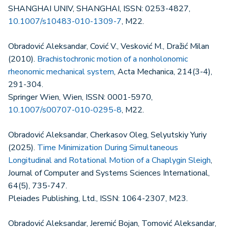
SHANGHAI UNIV, SHANGHAI, ISSN: 0253-4827,
10.1007/s10483-010-1309-7
, M22.
Obradović Aleksandar, Cović V., Vesković M., Dražić Milan
(2010).
Brachistochronic motion of a nonholonomic
rheonomic mechanical system
, Acta Mechanica, 214(3-4),
291-304.
Springer Wien, Wien, ISSN: 0001-5970,
10.1007/s00707-010-0295-8
, M22.
Obradović Aleksandar, Cherkasov Oleg, Selyutskiy Yuriy
(2025).
Time Minimization During Simultaneous
Longitudinal and Rotational Motion of a Chaplygin Sleigh
,
Journal of Computer and Systems Sciences International,
64(5), 735-747.
Pleiades Publishing, Ltd., ISSN: 1064-2307, M23.
Obradović Aleksandar, Jeremić Bojan, Tomović Aleksandar,