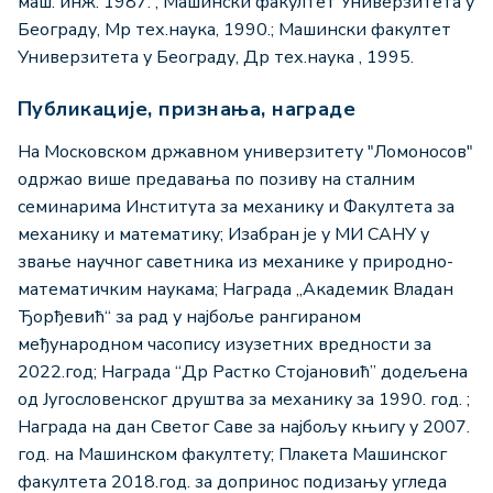
маш. инж. 1987. ; Машински факултет Универзитета у
Београду, Мр тех.наука, 1990.; Машински факултет
Универзитета у Београду, Др тех.наука , 1995.
Публикације, признања, награде
На Московском државном универзитету "Ломоносов"
одржао више предавања по позиву на сталним
семинарима Института за механику и Факултета за
механику и математику; Изабран је у МИ САНУ у
звање научног саветника из механике у природно-
математичким наукама; Награда „Академик Владан
Ђорђевић“ за рад у најбоље рангираном
међународном часопису изузетних вредности за
2022.год; Награда “Др Растко Стојановић” додељена
од Југословенског друштва за механику за 1990. год. ;
Награда на дан Светог Саве за најбољу књигу у 2007.
год. на Машинском факултету; Плакета Машинског
факултета 2018.год. за допринос подизању угледа