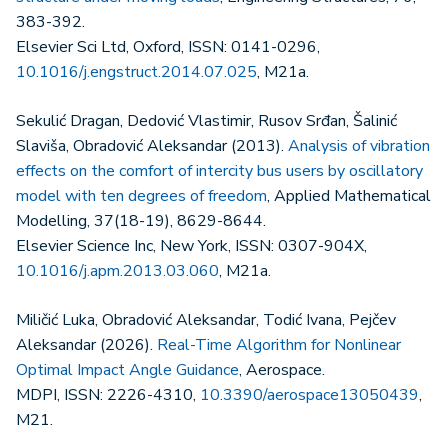
383-392.
Elsevier Sci Ltd, Oxford, ISSN: 0141-0296,
10.1016/j.engstruct.2014.07.025
, M21a.
Sekulić Dragan, Dedović Vlastimir, Rusov Srđan, Šalinić
Slaviša, Obradović Aleksandar (2013).
Analysis of vibration
effects on the comfort of intercity bus users by oscillatory
model with ten degrees of freedom
, Applied Mathematical
Modelling, 37(18-19), 8629-8644.
Elsevier Science Inc, New York, ISSN: 0307-904X,
10.1016/j.apm.2013.03.060
, M21a.
Miličić Luka, Obradović Aleksandar, Todić Ivana, Pejčev
Aleksandar (2026).
Real-Time Algorithm for Nonlinear
Optimal Impact Angle Guidance
, Aerospace.
MDPI, ISSN: 2226-4310,
10.3390/aerospace13050439
,
M21.