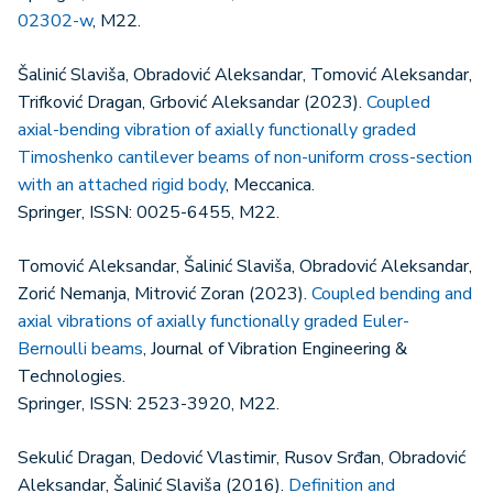
02302-w
, M22.
Šalinić Slaviša, Obradović Aleksandar, Tomović Aleksandar,
Trifković Dragan, Grbović Aleksandar (2023).
Coupled
axial-bending vibration of axially functionally graded
Timoshenko cantilever beams of non-uniform cross-section
with an attached rigid body
, Meccanica.
Springer, ISSN: 0025-6455, M22.
Tomović Aleksandar, Šalinić Slaviša, Obradović Aleksandar,
Zorić Nemanja, Mitrović Zoran (2023).
Coupled bending and
axial vibrations of axially functionally graded Euler-
Bernoulli beams
, Journal of Vibration Engineering &
Technologies.
Springer, ISSN: 2523-3920, M22.
Sekulić Dragan, Dedović Vlastimir, Rusov Srđan, Obradović
Aleksandar, Šalinić Slaviša (2016).
Definition and