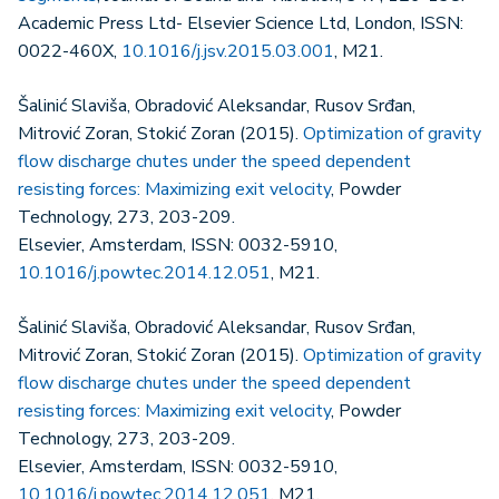
Academic Press Ltd- Elsevier Science Ltd, London, ISSN:
0022-460X,
10.1016/j.jsv.2015.03.001
, M21.
Šalinić Slaviša, Obradović Aleksandar, Rusov Srđan,
Mitrović Zoran, Stokić Zoran (2015).
Optimization of gravity
flow discharge chutes under the speed dependent
resisting forces: Maximizing exit velocity
, Powder
Technology, 273, 203-209.
Elsevier, Amsterdam, ISSN: 0032-5910,
10.1016/j.powtec.2014.12.051
, M21.
Šalinić Slaviša, Obradović Aleksandar, Rusov Srđan,
Mitrović Zoran, Stokić Zoran (2015).
Optimization of gravity
flow discharge chutes under the speed dependent
resisting forces: Maximizing exit velocity
, Powder
Technology, 273, 203-209.
Elsevier, Amsterdam, ISSN: 0032-5910,
10.1016/j.powtec.2014.12.051
, M21.