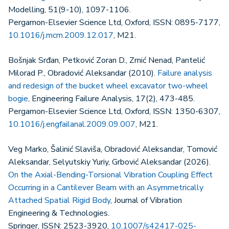
Modelling, 51(9-10), 1097-1106.
Pergamon-Elsevier Science Ltd, Oxford, ISSN: 0895-7177,
10.1016/j.mcm.2009.12.017
, M21.
Bošnjak Srđan, Petković Zoran D., Zrnić Nenad, Pantelić
Milorad P., Obradović Aleksandar (2010).
Failure analysis
and redesign of the bucket wheel excavator two-wheel
bogie
, Engineering Failure Analysis, 17(2), 473-485.
Pergamon-Elsevier Science Ltd, Oxford, ISSN: 1350-6307,
10.1016/j.engfailanal.2009.09.007
, M21.
Veg Marko, Šalinić Slaviša, Obradović Aleksandar, Tomović
Aleksandar, Selyutskiy Yuriy, Grbović Aleksandar (2026).
On the Axial-Bending-Torsional Vibration Coupling Effect
Occurring in a Cantilever Beam with an Asymmetrically
Attached Spatial Rigid Body
, Journal of Vibration
Engineering & Technologies.
Springer, ISSN: 2523-3920,
10.1007/s42417-025-