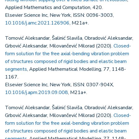
Applied Mathematics and Computation, 420.
Elsevier Science Inc, New York, ISSN: 0096-3003,
10.1016/j.amc.2021.126906
, M21a+.
Tomović Aleksandar, Šalinić Slaviša, Obradović Aleksandar,
Grbović Aleksandar, Milovančević Milorad (2020).
Closed-
form solution for the free axial-bending vibration problem
of structures composed of rigid bodies and elastic beam
segments
, Applied Mathematical Modelling, 77, 1148-
1167.
Elsevier Science Inc, New York, ISSN: 0307-904X,
10.1016/j.apm.2019.09.008
, M21a+.
Tomović Aleksandar, Šalinić Slaviša, Obradović Aleksandar,
Grbović Aleksandar, Milovančević Milorad (2020).
Closed-
form solution for the free axial-bending vibration problem
of structures composed of rigid bodies and elastic beam
segments
, Applied Mathematical Modelling, 77, 1148-