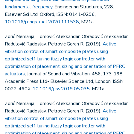
fundamental frequency
, Engineering Structures, 228.
Elsevier Sci Ltd, Oxford, ISSN: 0141-0296,
10.1016/j.engstruct.2020.111538
, M21a.
Zorić Nemanja, Tomović Aleksandar, Obradović Aleksandar,
Radulović Radoslav, Petrović Goran R. (2019).
Active
vibration control of smart composite plates using
optimized self-tuning fuzzy logic controller with
optimization of placement, sizing and orientation of PFRC
actuators
, Journal of Sound and Vibration, 456, 173-198.
Academic Press Ltd- Elsevier Science Ltd, London, ISSN:
0022-460X,
10.1016/j.jsv.2019.05.035
, M21a.
Zorić Nemanja, Tomović Aleksandar, Obradović Aleksandar,
Radulović Radoslav, Petrović Goran R. (2019).
Active
vibration control of smart composite plates using
optimized self-tuning fuzzy logic controller with
optimization of placement, sizing and orientation of PFRC