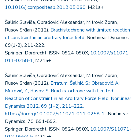
10.1016/j.compositesb.2018.05.060
, M21a+.
Šalinić Slaviša, Obradović Aleksandar, Mitrović Zoran,
Rusov Srđan (2012).
Brachistochrone with limited reaction
of constraint in an arbitrary force field
, Nonlinear Dynamics,
69(1-2), 211-222.
Springer, Dordrecht, ISSN: 0924-090X,
10.1007/s11071-
011-0258-1
, M21a+.
Šalinić Slaviša, Obradović Aleksandar, Mitrović Zoran,
Rusov Srđan (2012).
Erratum: Šalinić, S.; Obradović, A.;
Mitrović, Z.; Rusov, S. Brachistochrone with Limited
Reaction of Constraint in an Arbitrary Force Field. Nonlinear
Dynamics 2012, 69 (1–2), 211–222.
https://doi.org/10.1007/s11071-011-0258-1.
, Nonlinear
Dynamics, 70, 891-892.
Springer, Dordrecht, ISSN: 0924-090X,
10.1007/S11071-
012-0553-5
, M21a+.