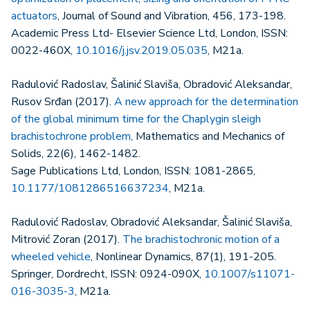
actuators
, Journal of Sound and Vibration, 456, 173-198.
Academic Press Ltd- Elsevier Science Ltd, London, ISSN:
0022-460X,
10.1016/j.jsv.2019.05.035
, M21a.
Radulović Radoslav, Šalinić Slaviša, Obradović Aleksandar,
Rusov Srđan (2017).
A new approach for the determination
of the global minimum time for the Chaplygin sleigh
brachistochrone problem
, Mathematics and Mechanics of
Solids, 22(6), 1462-1482.
Sage Publications Ltd, London, ISSN: 1081-2865,
10.1177/1081286516637234
, M21a.
Radulović Radoslav, Obradović Aleksandar, Šalinić Slaviša,
Mitrović Zoran (2017).
The brachistochronic motion of a
wheeled vehicle
, Nonlinear Dynamics, 87(1), 191-205.
Springer, Dordrecht, ISSN: 0924-090X,
10.1007/s11071-
016-3035-3
, M21a.