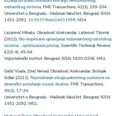
klizanja pri brahistohronom kretanju neholonomnog
mehaničkog sistema
, FME Transactions, 42(3), 199-204.
Univerzitet u Beogradu - Mašinski fakultet, Beograd, ISSN:
1451-2092,
10.5937/fmet1403199R
, M24.
Lazarević Mihailo, Obradović Aleksandar, Latinović Tihomir
(2012).
Bio-inspirisano upravljanje redundantnog robotskog
sistema - optimizacioni pristup
, Scientific Technical Review,
62(3-4), 45-54.
Vojnotehnički institut, Beograd, ISSN: 1820-0206, M51.
Gašić Vlada, Zrnić Nenad, Obradović Aleksandar, Bošnjak
Srđan (2011).
Razmatranje uticaja pokretnog oscilatora na
dinamičko ponašanje mosne dizalice
, FME Transactions,
39(1), 17-24.
Univerzitet u Beogradu - Mašinski fakultet, Beograd, ISSN:
1451-2092, M51.