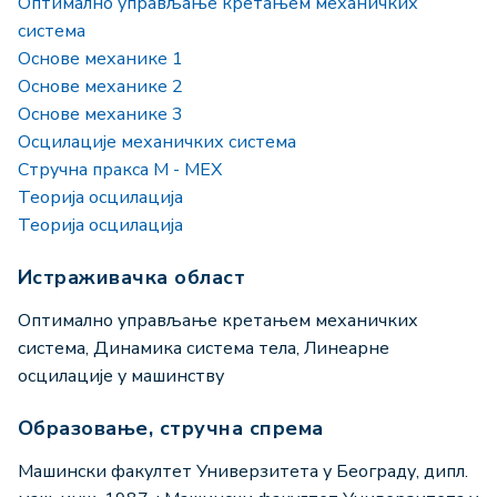
Оптимално управљање кретањем механичких
система
Основе механике 1
Основе механике 2
Основе механике 3
Осцилације механичких система
Стручна пракса М - МЕХ
Теорија осцилација
Теорија осцилација
Истраживачка област
Оптимално управљање кретањем механичких
система, Динамика система тела, Линеарне
осцилације у машинству
Образовање, стручна спрема
Машински факултет Универзитета у Београду, дипл.