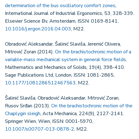
determination of the bus oscillatory comfort zones
,
International Journal of Industrial Ergonomics, 53, 328-339.
Elsevier Science Bv, Amsterdam, ISSN: 0169-8141,
10.1016/j.ergon.2016.04.003
, M22.
Obradović Aleksandar, Šalinić Slaviša, Jeremić Olivera,
Mitrović Zoran (2014).
On the brachistochronic motion of a
variable-mass mechanical system in general force fields
,
Mathematics and Mechanics of Solids, 19(4), 398-410.
Sage Publications Ltd, London, ISSN: 1081-2865,
10.1177/1081286512467563
, M22.
Šalinić Slaviša, Obradović Aleksandar, Mitrović Zoran,
Rusov Srđan (2013).
On the brachistochronic motion of the
Chaplygin sleigh
, Acta Mechanica, 224(9), 2127-2141.
Springer Wien, Wien, ISSN: 0001-5970,
10.1007/s00707-013-0878-2
, M22.