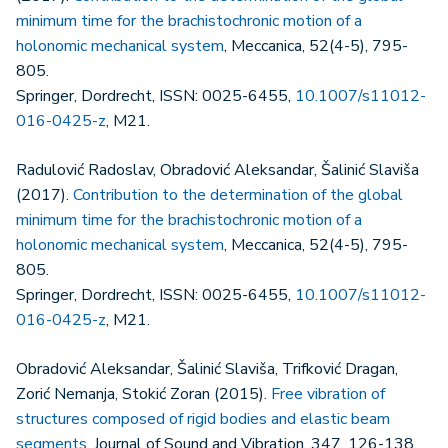
minimum time for the brachistochronic motion of a
holonomic mechanical system
, Meccanica, 52(4-5), 795-
805.
Springer, Dordrecht, ISSN: 0025-6455,
10.1007/s11012-
016-0425-z
, M21.
Radulović Radoslav, Obradović Aleksandar, Šalinić Slaviša
(2017).
Contribution to the determination of the global
minimum time for the brachistochronic motion of a
holonomic mechanical system
, Meccanica, 52(4-5), 795-
805.
Springer, Dordrecht, ISSN: 0025-6455,
10.1007/s11012-
016-0425-z
, M21.
Obradović Aleksandar, Šalinić Slaviša, Trifković Dragan,
Zorić Nemanja, Stokić Zoran (2015).
Free vibration of
structures composed of rigid bodies and elastic beam
segments
, Journal of Sound and Vibration, 347, 126-138.