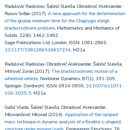
Radulović Radoslav, Šalinić Slaviša, Obradović Aleksandar,
Rusov Srđan (2017).
A new approach for the determination
of the global minimum time for the Chaplygin sleigh
brachistochrone problem
, Mathematics and Mechanics of
Solids, 22(6), 1462-1482.
Sage Publications Ltd, London, ISSN: 1081-2865,
10.1177/1081286516637234
, M21a.
Radulović Radoslav, Obradović Aleksandar, Šalinić Slaviša,
Mitrović Zoran (2017).
The brachistochronic motion of a
wheeled vehicle
, Nonlinear Dynamics, 87(1), 191-205.
Springer, Dordrecht, ISSN: 0924-090X,
10.1007/s11071-
016-3035-3
, M21a.
Gašić Vlada, Šalinić Slaviša, Obradović Aleksandar,
Milovančević Milorad (2014).
Application of the lumped
mass technique in dynamic analysis of a flexible L-shaped
structure under moving loads
, Engineering Structures, 76,