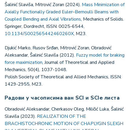
Šalinić Slaviša, Mitrović Zoran (2024).
Mass Minimization of
Axially Functionally Graded Euler–Bernoulli Beams with
Coupled Bending and Axial Vibrations
, Mechanics of Solids.
Springer, Dordrecht, ISSN: 0025-6544,
10.1134/S002565442460260X
, M23.
Djukić Marko, Rusov Srđan, Mitrović Zoran, Obradović
Aleksandar, Šalinić Slaviša (2012).
Fuzzy model for braking
force maximization
, Journal of Theoretical and Applied
Mechanics, 50(4), 1037-1048.
Polish Society of Theoretical and Allied Mechanics, ISSN:
1429-2955, M23.
Радови у часописима ван SCI и SCIe листа
Obradović Aleksandar, Cherkasov Oleg, Miličić Luka, Šalinić
Slaviša (2023).
REALIZATION OF THE
BRACHISTOCHRONIC MOTION OF CHAPLYGIN SLEIGH