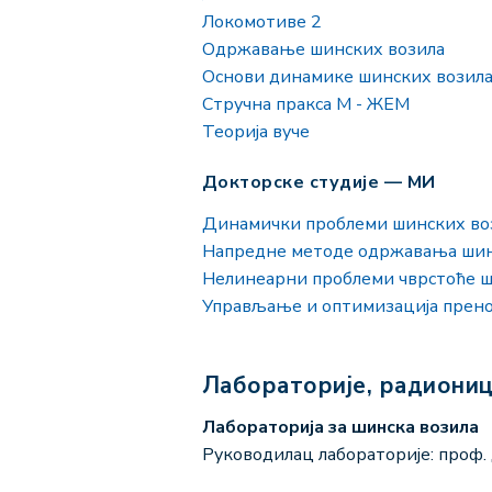
Локомотиве 2
Одржавање шинских возила
Основи динамике шинских возил
Стручна пракса М - ЖЕМ
Теорија вуче
Докторске студије — МИ
Динамички проблеми шинских во
Напредне методе одржавања шин
Нелинеарни проблеми чврстоће ш
Управљање и оптимизација прено
Лабораторије, радиони
Лабораторија за шинска возила
Руководилац лабораторије: проф