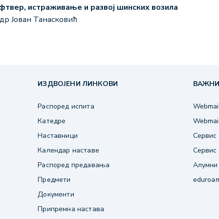
фтвер, истраживање и развој шинских возила
 др Јован Танасковић
ИЗДВОЈЕНИ ЛИНКОВИ
ВАЖНИ
Распоред испита
Webmail
Катедре
Webmail
Наставници
Сервис 
Календар наставе
Сервис 
Распоред предавања
Алумни
Предмети
eduroa
Документи
Припремна настава