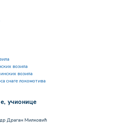
а
зила
ских возила
инских возила
са снаге локомотива
це, учионице
. др Драган Милковић