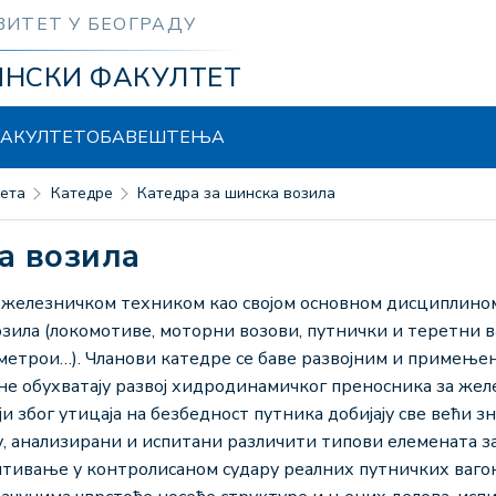
ЗИТЕТ У БЕОГРАДУ
ИНСКИ ФАКУЛТЕТ
АКУЛТЕТ
ОБАВЕШТЕЊА
тета
Катедре
Катедра за шинска возила
ка возила
и железничком техником као својом основном дисциплином
ила (локомотиве, моторни возови, путнички и теретни ва
, метрои…). Чланови катедре се баве развојним и примењ
 обухватају развој хидродинамичког преносника за желез
и због утицаја на безбедност путника добијају све већи зн
, анализирани и испитани различити типови елемената за 
питивање у контролисаном судару реалних путничких ваг