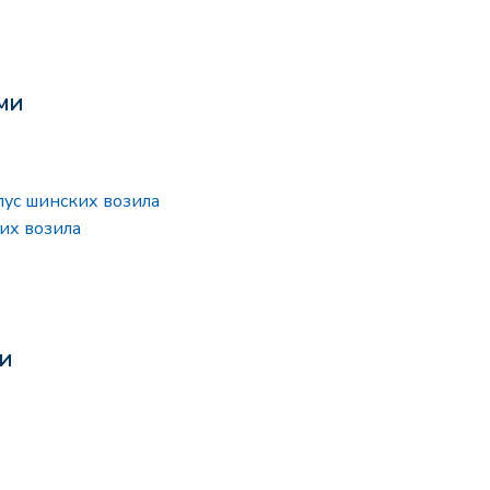
 МИ
ус шинских возила
их возила
МИ