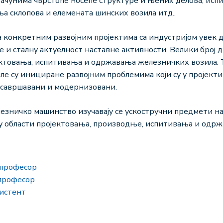
рачунима чврстоће носеће структуре и њених делова, ис
ња склопова и елемената шинских возила итд..
на конкретним развојним пројектима са индустријом увек 
е и сталну актуелност наставне активности. Велики број 
ктовања, испитивања и одржавања железничких возила. 
иле су инициране развојним проблемима који су у пројект
 усавршавани и модернизовани.
езничко машинство изучавају се ускостручни предмети на т
д у области пројектовања, производње, испитивања и одр
 професор
 професор
систент