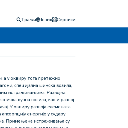
Тражи
Језик
Сервиси
, а у оквиру тога претежно
гони, специјална шинска возила,
еним истраживањима. Развојна
ничка вучна возила, као и развој
ачај. У оквиру развоја елемената
апсорпцију енергије у судару
она. Примењена истраживања су