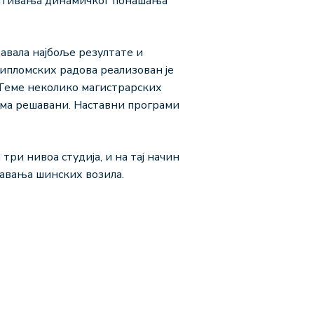
питивања динамичког понашања
давала најбоље резултате и
дипломских радова реализован је
Теме неколико магистрарских
има решавани. Наставни програми
ри нивоа студија, и на тај начин
жавања шинских возила.