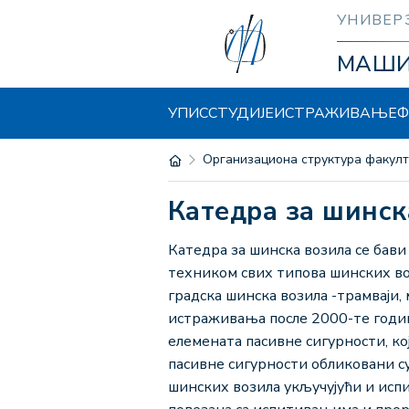
УНИВЕР
МАШ
УПИС
СТУДИЈЕ
ИСТРАЖИВАЊЕ
Ф
Организациона структура факул
Катедра за шинс
Катедра за шинска возила се бав
техником свих типова шинских воз
градска шинска возила -трамваји
истраживања после 2000-те године
елемената пасивне сигурности, кој
пасивне сигурности обликовани су
шинских возила укључујући и ис