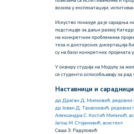
повезана са испитивањима и про
возила у експлоатацији, испитива
Искуство показује да је сарадња 
подстицаје за даљи развој Катедр
на конкретним проблемима проје
теза и докторских дисертација б
су на бази конкретних пројеката
У оквиру студија на Модулу за жел
се студенти оспособљавају за ра
Наставници и сарадници
др Драган Д. Милковић, редовни
др Јован Д. Танасковић, редовни
Александра С. Костић Миличић, а
Јагош М. Стојановић, асистент
Саша З. Радуловић