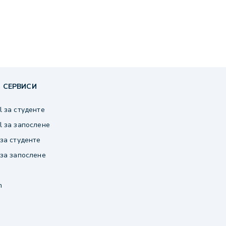
 СЕРВИСИ
 за студенте
 за запослене
за студенте
за запослене
m